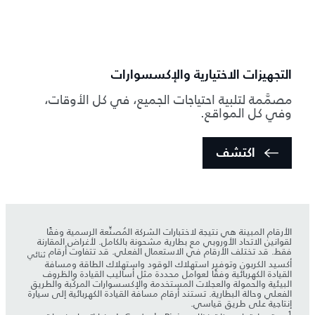
التجهيزات الاختيارية والإكسسوارات
مصمَّمة لتلبية احتياجات الجميع، في كل الأوقات،
وفي كل المواقع.
اكتشف
الأرقام المبينة هي نتيجة لاختبارات الشركة المُصنِّعة الرسمية وفقًا
لقوانين الاتحاد الأوروبي مع بطارية مشحونة بالكامل. لأغراض المقارنة
فقط. قد تختلف الأرقام في الاستعمال الفعلي. قد تتفاوت أرقام
ثنائي
أكسيد الكربون وتوفير استهلاك الوقود واستهلاك الطاقة ومسافة
القيادة الكهربائية وفقًا لعوامل محددة مثل أساليب القيادة والظروف
البيئية والحمولة والعجلات المستخدمة والإكسسوارات المركّبة والطريق
الفعلي وحالة البطارية. تستند أرقام مسافة القيادة الكهربائية إلى سيارة
إنتاجية على طريق قياسي.
1