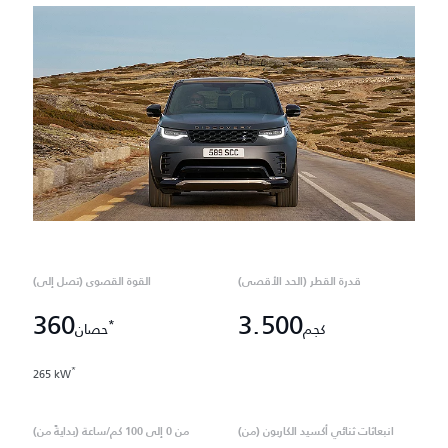
قدرة القطر (الحد الأقصى)
القوة القصوى (تصل إلى)
360
3.500
*
كجم
حصان
*
265 kW
انبعاثات ثنائي أكسيد الكاربون (من)
من 0 إلى 100 كم/ساعة (بدايةً من)