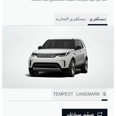
ديسكڤري
ديسكڤري التجارية
TEMPEST
LANDMARK
S
صمّم سيارتك