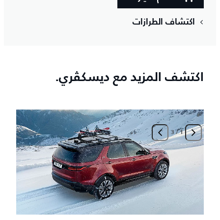
اكتشاف الطرازات
اكتشف المزيد مع ديسكڤري.
3
/
1
ا
م