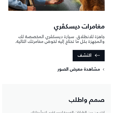
مغامرات ديسكڤري
جاهزة للانطلاق. سيارة ديسكڤري المخصصة لك
والمجهزة بكل ما تحتاج إليه لخوض مغامرتك التالية.
اكتشف
مشاهدة معرض الصور
صمم واطلب
اختر من بين الطرازات الفريدة لديسكڤري لتبدأ رحلتك.