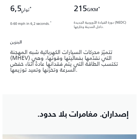
6,5
215
*
*
G/KM
ثوانٍ
دورة القيادة الأوروبية الجديدة (NEDC)
*
0-60 mph in 6,2 seconds.
داخل المدينة وخارجها.
البنزين
تتميّز محركات السيارات الكهربائية شبه المهجنة
(MHEV) التي نقدّمها بفعاليتها وقوتها، وهي
تكتسب الطاقة التي يتم فقدانها عادةً أثناء خفض
السرعة وتخزّنها وتعيد توزيعها.
إصداران. مغامرات بلا حدود.