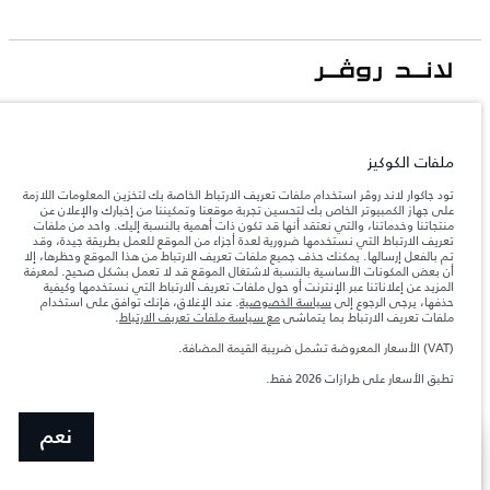
جاكوار لاند روڨر المحدودة: 2026
لبنان, المانا أوتوموتيف
ملفات الكوكيز
تعكس الأوزان المذكورة مواصفات السيارة القياسية. سوف تؤثر الإكسسوارات وغيرها من
العناصر المثبتة بعد نقطة التصنيع في الحمولة. تأكد من عدم تجاوز الوزن الإجمالي للسيارة
تود جاكوار لاند روڤر استخدام ملفات تعريف الارتباط الخاصة بك لتخزين المعلومات اللازمة
والحد الأقصى لأحمال المحور عند تحميل السيارة بالإكسسوارات والركاب والسوائل والوقود
على جهاز الكمبيوتر الخاص بك لتحسين تجربة موقعنا وتمكيننا من إخبارك والإعلان عن
والحمولة.
منتجاتنا وخدماتنا، والتي نعتقد أنها قد تكون ذات أهمية بالنسبة إليك. واحد من ملفات
تعريف الارتباط التي نستخدمها ضرورية لعدة أجزاء من الموقع للعمل بطريقة جيدة، وقد
تم بالفعل إرسالها. يمكنك حذف جميع ملفات تعريف الارتباط من هذا الموقع وحظرها، إلا
المعلومات والمواصفات والأسعار والألوان المذكورة على هذا الموقع قد تختلف من بلد إلى
أن بعض المكونات الأساسية بالنسبة لاشتغال الموقع قد لا تعمل بشكل صحيح. لمعرفة
آخر، كما أنّها قد تتغير بدون إشعار مسبق. الرجاء التواصل مع وكيلنا المحلي للتأكد من توفّرها
المزيد عن إعلاناتنا عبر الإنترنت أو حول ملفات تعريف الارتباط التي نستخدمها وكيفية
والتحقق من الأسعار.
حذفها، يرجى الرجوع إلى
سياسة الخصوصية
. عند الإغلاق، فإنك توافق على استخدام
إن النقص العالمي في أشباه الموصلات يؤثر حاليًا
ملفات تعريف الارتباط بما يتماشى
مع سياسة ملفات تعريف الارتباط
.
ملاحظة مهمة حول الصور والمواصفات.
في مواصفات تصميم السيارات وتوفر الخيارات وتوقيتات التصاميم. هذا ظرف ديناميكي
للغاية، ونتيجة لذلك، قد لا تمثّل الصور المستخدَمة ضمن موقع الويب حاليًا المواصفات الحالية
(VAT) الأسعار المعروضة تشمل ضريبة القيمة المضافة.
بالكامل بالنسبة إلى الميزات والخيارات والحلية ومجموعات الألوان. يرجى استشارة وكيلك الذي
سيتمكّن من تأكيد أي تقييدات حالية معك للسماح لك باتخاذ قرار مدروس
تطبق الأسعار على طرازات 2026 فقط.‎
الأرقام المقدمة هي نتيجة لاختبارات المصنع الرسمية وفقاً لتشريعات الاتحاد الأوروبي. قد
يتباين استهلك الوقود الفعلي للمركبة عن ذلك المتحقق في تلك الاختبارات كما أن هذه
الأرقام بغرض المقارنة فحسب.
نعم
اعثر على وكيل