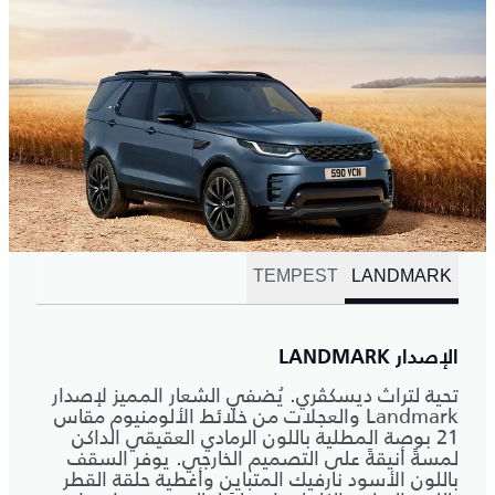
TEMPEST
LANDMARK
الإصدار LANDMARK
تحية لتراث ديسكڤري. يُضفي الشعار المميز لإصدار
Landmark والعجلات من خلائط الألومنيوم مقاس
21 بوصة المطلية باللون الرمادي العقيقي الداكن
لمسةً أنيقةً على التصميم الخارجي. يوفر السقف
باللون الأسود نارفيك المتباين وأغطية حلقة القطر