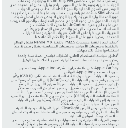
يستمر اعتماد ميزات نظامي Pivi وInControl وخياراتهما وخدمات
الجهات الخارجية وتوفرها على السوق – راجع وكيل لاند روڤر لمعرفة مدى
التوفر في السوق المحلية والشروط الكاملة. تتطلب بعض الميزات
استخدام SIM ملائمة مع باقة بيانات مناسبة، ما يتطلب اشتراك آخر بعد
مرور المدة الأولية التي يخبرك بها الوكيل لا يمكن ضمان اتصال شبكة
الهاتف المحمول في جميع المواقع. تخضع المعلومات والصور المعروضة
في ما يتعلق بتقنية InControl، بما في ذلك الشاشات أو
التسلسلات، لتحديثات البرامج والتحكم في الإصدار وغيرها من
التغييرات التي تطرأ على النظام/التغييرات المرئية وفقاً للخيارات
المحددة. يمكن العثور على الشروط والأحكام الكاملة هنا.
2
يمكن لميزة تنقية جسيمات PM2.5 وتقنية Nanoe™ X تقليل الروائح
والبكتيريا ومسببات الأمراض ومسببات الحساسية بشكل ملحوظ عند
استخدامها وفقًا للتوجيهات.
3
‎تطبق سياسة الاستخدام العادل. اشتراك قياسي لمدة سنة واحدة
يمكن تمديده بعد انقضاء المدة الأولية التي يطلعك عليها الوكيل
المحلي.
Apple CarPlay هي علامة تجارية لشركة Apple Inc.‎. وقد تنطبق
شروط مستخدم Apple Inc النهائي.
ستعود السيارات في أسواق لائحة السلامة العامة الثانية (GSR II) و/أو
أسواق برنامج تقييم السيارات الجديدة (NCAP) إلى الوضع "مرتفع" في
كل دورة تشغيل. ستعود السيارات في الأسواق الأخرى إلى الوضع
"مخصص" في كل دورة تشغيل. وبغض النظر عن السوق، ستتذكر
السيارة الإعدادات التي حددها السائق في الوضع "مخصص". لائحة
السلامة العامة الثانية (GSRII) عبارة عن تشريع للسلامة دخل حيز التنفيذ
بالنسبة إلى الطرازات الجديدة في عام 2022 وسيُطبق على الطرازات
التي تم إطلاقها بالفعل في عام 2024.
يستند نظام عرض الأرض ClearSight إلى الكاميرا المحيطية الثلاثية
الأبعاد. لا تكون الصورة مباشرة. تحقق من المنطقة المحيطة بك لضمان
سلامتك. وفقًا للقوانين المحلية.
تتوفر الميزات الاختيارية والإكسسوارات بتكلفة إضافية. قد يختلف مدى
توفرها حسب مواصفات السيارة (الطراز ومجموعة نقل الحركة)، أو قد
يتطلب تثبيت ميزات أخرى حتى يتم تركيبها. يُرجى الاتصال بالوكيل