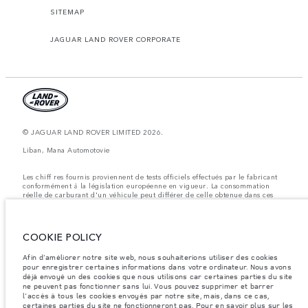
SITEMAP
JAGUAR LAND ROVER CORPORATE
© JAGUAR LAND ROVER LIMITED 2026.
Liban, Mana Automotovie
Les chiff res fournis proviennent de tests officiels effectués par le fabricant
conformément å la législation européenne en vigueur. La consommation
réelle de carburant d'un véhicule peut différer de celle obtenue dans ces
tests et ces chiffres sont fournis å des fins de comparaison uniquement. Les
données, les caractéristiques techniques et les couleurs publiées sur le
configurateur peuvent varier d'un marché à l'autre et ne comprennent pas
de prix. Veuillez consulter votre concessionnaire pour des informations sur
COOKIE POLICY
la disponibilité et les prix.
Afin d'améliorer notre site web, nous souhaiterions utiliser des cookies
Les poids indiqués correspondent à des spécifications de véhicule standard.
pour enregistrer certaines informations dans votre ordinateur. Nous avons
Les accessoires et autres éléments montés après le point de fabrication
affecteront la charge utile. Assurez-vous que le poids total en charge du
déjà envoyé un des cookies que nous utilisons car certaines parties du site
véhicule, les charges maximales par essieu et la charge utile ne sont pas
ne peuvent pas fonctionner sans lui. Vous pouvez supprimer et barrer
dépassés lorsque vous chargez des accessoires, des occupants, des liquides
l'accès à tous les cookies envoyés par notre site, mais, dans ce cas,
et des carburants.
certaines parties du site ne fonctionneront pas. Pour en savoir plus sur les