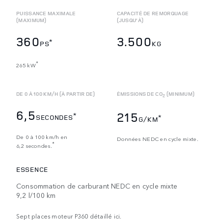
PUISSANCE MAXIMALE
CAPACITÉ DE REMORQUAGE
(MAXIMUM)
(JUSQU’À)
360
3.500
*
PS
KG
*
265 kW
DE 0 À 100 KM/H (À PARTIR DE)
ÉMISSIONS DE CO
(MINIMUM)
2
6,5
215
*
SECONDES
*
G/KM
De 0 à 100 km/h en
Données NEDC en cycle mixte.
*
6,2 secondes.
ESSENCE
Consommation de carburant NEDC en cycle mixte
9,2 l/100 km
Sept places moteur P360 détaillé ici.