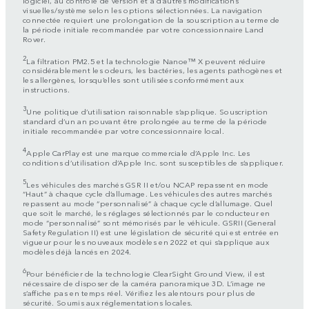
visuelles/système selon les options sélectionnées. La navigation
connectée requiert une prolongation de la souscription au terme de
la période initiale recommandée par votre concessionnaire Land
Rover.
2
La filtration PM2.5 et la technologie Nanoe™ X peuvent réduire
considérablement les odeurs, les bactéries, les agents pathogènes et
les allergènes, lorsqu’elles sont utilisées conformément aux
instructions.
3
Une politique d’utilisation raisonnable s’applique. Souscription
standard d’un an pouvant être prolongée au terme de la période
initiale recommandée par votre concessionnaire local.
4
Apple CarPlay est une marque commerciale d’Apple Inc. Les
conditions d’utilisation d’Apple Inc. sont susceptibles de s’appliquer.
5
Les véhicules des marchés GSR II et/ou NCAP repassent en mode
“Haut” à chaque cycle d’allumage. Les véhicules des autres marchés
repassent au mode “personnalisé” à chaque cycle d’allumage. Quel
que soit le marché, les réglages sélectionnés par le conducteur en
mode “personnalisé” sont mémorisés par le véhicule. GSRII (General
Safety Regulation II) est une législation de sécurité qui est entrée en
vigueur pour les nouveaux modèles en 2022 et qui s’applique aux
modèles déjà lancés en 2024.
6
Pour bénéficier de la technologie ClearSight Ground View, il est
nécessaire de disposer de la caméra panoramique 3D. L’image ne
s’affiche pas en temps réel. Vérifiez les alentours pour plus de
sécurité. Soumis aux réglementations locales.