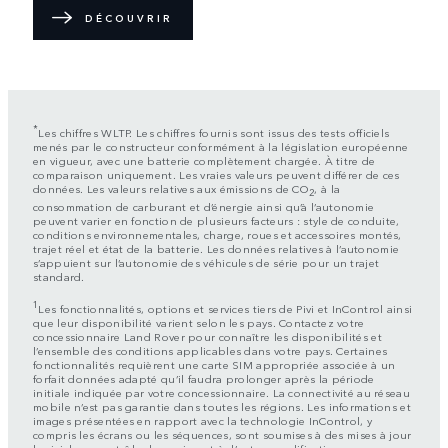
DÉCOUVRIR
*
Les chiffres WLTP. Les chiffres fournis sont issus des tests officiels
menés par le constructeur conformément à la législation européenne
en vigueur, avec une batterie complètement chargée. À titre de
comparaison uniquement. Les vraies valeurs peuvent différer de ces
données. Les valeurs relatives aux émissions de CO
, à la
2
consommation de carburant et d’énergie ainsi qu’à l’autonomie
peuvent varier en fonction de plusieurs facteurs : style de conduite,
conditions environnementales, charge, roues et accessoires montés,
trajet réel et état de la batterie. Les données relatives à l’autonomie
s’appuient sur l’autonomie des véhicules de série pour un trajet
standard.
1
Les fonctionnalités, options et services tiers de Pivi et InControl ainsi
que leur disponibilité varient selon les pays. Contactez votre
concessionnaire Land Rover pour connaître les disponibilités et
l’ensemble des conditions applicables dans votre pays. Certaines
fonctionnalités requièrent une carte SIM appropriée associée à un
forfait données adapté qu’il faudra prolonger après la période
initiale indiquée par votre concessionnaire. La connectivité au réseau
mobile n’est pas garantie dans toutes les régions. Les informations et
images présentées en rapport avec la technologie InControl, y
compris les écrans ou les séquences, sont soumises à des mises à jour
logiciel, au contrôle de version et à d’autres modifications