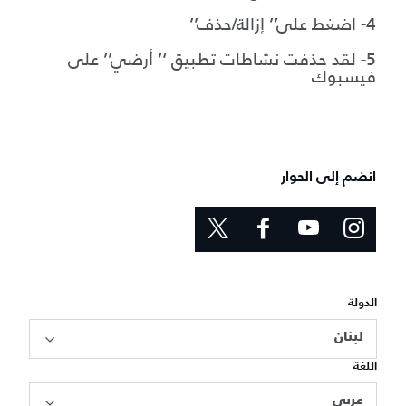
4- اضغط على’’ إزالة/حذف’’
5- لقد حذفت نشاطات تطبيق ‘’ أرضي’’ على
فيسبوك
انضم إلى الحوار
الدولة
لبنان
اللغة
عربي