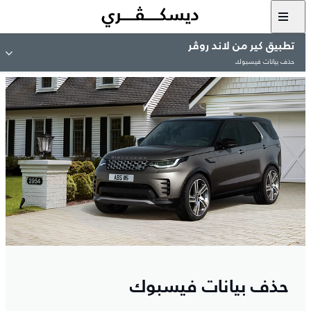
تطبيق كير من لاند روڤر
حذف بيانات فيسبوك
حذف بيانات فيسبوك