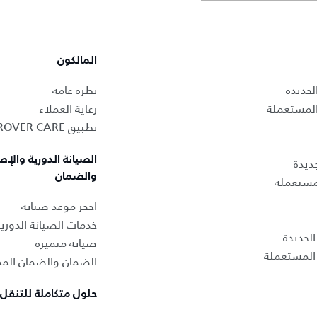
المالكون
لجديدة
نظرة عامة
المستعملة
رعاية العملاء
تطبيق LAND ROVER CARE
الصيانة الدورية والإص
ديدة
والضمان
لمستعملة
احجز موعد صيانة
خدمات الصيانة الدوري
لجديدة
صيانة متميزة
المستعملة
الضمان والضمان المم
حلول متكاملة للتنقل