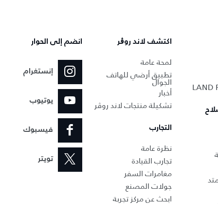
اكتشف لاند روڨر
انضم إلى الحوار
لمحة عامة
إنستغرام
تطبيق أرضي للهاتف
الجوال
أخبار
يوتيوب
تشكيلة منتجات لاند روڤر
لاح
التجارب
فيسبوك
نظرة عامة
ة
تجارب القيادة
تويتر
مغامرات السفر
تد
جولات المصنع
ابحث عن مركز تجربة