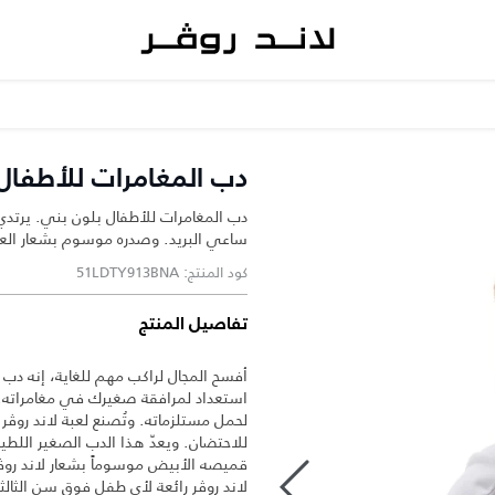
دب المغامرات للأطفال
دب المغامرات للأطفال بلون بني. يرتد
ساعي البريد. وصدره موسوم بشعار العلام
كود المنتج: 51LDTY913BNA
تفاصيل المنتج
أفسح المجال لراكب مهم للغاية، إنه دب 
استعداد لمرافقة صغيرك في مغامراته. 
لحمل مستلزماته. وتُصنع لعبة لاند روڤر
للاحتضان. ويعدّ هذا الدب الصغير اللطيف
قميصه الأبيض موسوماً بشعار لاند روڤر
لاند روڤر رائعة لأي طفل فوق سن الثالثة