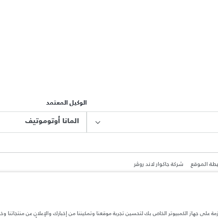
الوكيل المعتمد
المانا أوتوموتيف
طة الموقع
شركة جاكوار لاند روڤر
ازمة على جهاز الكمبيوتر الخاص بك لتحسين تجربة موقعنا وتمكيننا من إخبارك والإعلان عن منتجاتنا وخ