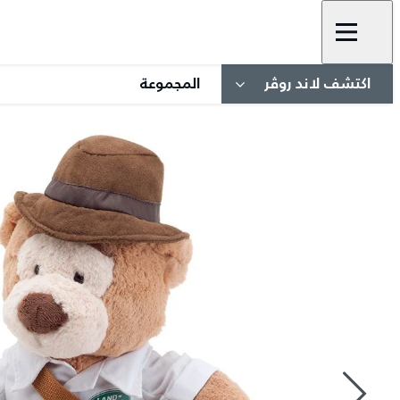
اكتشف لاند روڤر
المجموعة