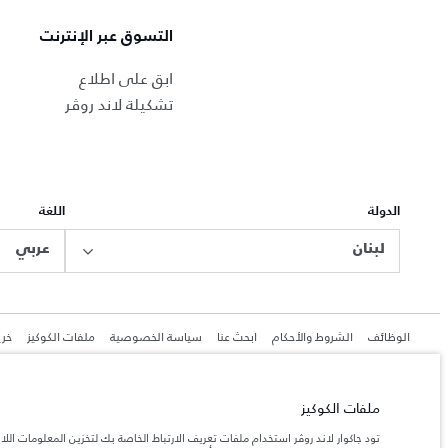
التسوق عبر الإنترنت
ابق على اطلاع
تشكيلة لاند روڤر
الدولة
اللغة
لبنان
عربي
الوظائف
الشروط والأحكام
ابحث عنا
سياسة الخصوصية
ملفات الكوكيز
خري
ملفات الكوكيز
جاكوار لاند روڨر المحدودة: 2026
تود جاكوار لاند روڤر استخدام ملفات تعريف الارتباط الخاصة بك لتخزين المعلومات الل