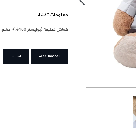
معلومات تقنية
قماش قطيفة (بوليستر 100%)، حشو: فيرجن بوليستر، تطريز وملابس: قطن 100%
+961 1800001
ابحث عنا