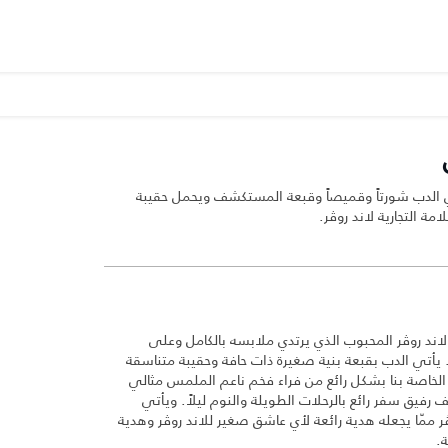
ي الدب شورتاً وقميصاً وقبعة المستكشف ويحمل حقيبة
ة التجارية لاند روڤر.
لاند روڤر المحبوب الذي يرتدي ملابسه بالكامل وعلى
يأتي الدب بقبعة بنية صغيرة ذات حافة وحقيبة متناسقة
 الخاصة بنا بشكل رائع من فراء فخم ناعم الملمس مثالي
 رفيق سفر رائع بالرحلات الطويلة والنوم ليلاً. ويأتي
 ممّا يجعله هدية رائعة لأي عاشق صغير للاند روڤر وهدية
.