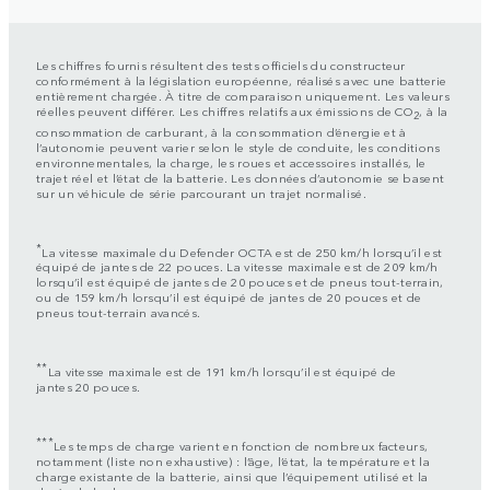
Les chiffres fournis résultent des tests officiels du constructeur
conformément à la législation européenne, réalisés avec une batterie
entièrement chargée. À titre de comparaison uniquement. Les valeurs
réelles peuvent différer. Les chiffres relatifs aux émissions de CO
, à la
2
consommation de carburant, à la consommation d’énergie et à
l’autonomie peuvent varier selon le style de conduite, les conditions
environnementales, la charge, les roues et accessoires installés, le
trajet réel et l’état de la batterie. Les données d’autonomie se basent
sur un véhicule de série parcourant un trajet normalisé.
*
La vitesse maximale du Defender OCTA est de 250 km/h lorsqu’il est
équipé de jantes de 22 pouces. La vitesse maximale est de 209 km/h
lorsqu’il est équipé de jantes de 20 pouces et de pneus tout-terrain,
ou de 159 km/h lorsqu’il est équipé de jantes de 20 pouces et de
pneus tout-terrain avancés.
**
La vitesse maximale est de 191 km/h lorsqu’il est équipé de
jantes 20 pouces.
***
Les temps de charge varient en fonction de nombreux facteurs,
notamment (liste non exhaustive) : l’âge, l’état, la température et la
charge existante de la batterie, ainsi que l’équipement utilisé et la