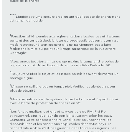
durée de la charge.
****
Liquide : volume mesuré en simulant que l’espace de chargement
est rempli de liquide.
1
Fonctionnalité soumise aux réglementations locales. Les utilisateurs
portant des verres à double foyer ou progressifs peuvent revenir au
mode rétroviseur à tout moment s’ils ne parviennent pas à faire
facilement la mise au point sur l’image numérique de la vue arrière
ClearSight.
2
Avec pneus tout-terrain. La charge maximale comprend le poids de
la galerie de toit. Non disponible sur les modèles Defender V8.
3
Toujours vérifier le trajet et les issues possibles avant d’entamer un
passage à gué.
4
L’image ne s’affiche pas en temps réel. Vérifiez les alentours pour
plus de sécurité.
5
Non compatible avec le système de protection avant Expedition ni
avec la barre de protection de châssis en “A”.
6
Les fonctionnalités, options et services tiers de Pivi, Pivi Pro
et InControl, ainsi que leur disponibilité, varient selon les pays.
Contactez votre concessionnaire Land Rover pour connaître les
disponibilités et les conditions applicables dans votre pays. La
connectivité mobile n’est pas garantie dans toutes les régions. Les
informations et images relatives à la technologie InControl, y compris