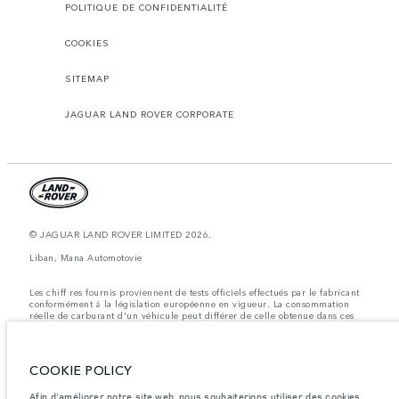
POLITIQUE DE CONFIDENTIALITÉ
COOKIES
SITEMAP
JAGUAR LAND ROVER CORPORATE
© JAGUAR LAND ROVER LIMITED 2026.
Liban, Mana Automotovie
Les chiff res fournis proviennent de tests officiels effectués par le fabricant
conformément å la législation européenne en vigueur. La consommation
réelle de carburant d'un véhicule peut différer de celle obtenue dans ces
tests et ces chiffres sont fournis å des fins de comparaison uniquement. Les
données, les caractéristiques techniques et les couleurs publiées sur le
configurateur peuvent varier d'un marché à l'autre et ne comprennent pas
de prix. Veuillez consulter votre concessionnaire pour des informations sur
COOKIE POLICY
la disponibilité et les prix.
Afin d'améliorer notre site web, nous souhaiterions utiliser des cookies
Les poids indiqués correspondent à des spécifications de véhicule standard.