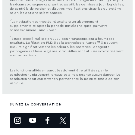
les écrans ou séquences, sont susceptibles de mises à jour logicielles,
de contrôle de version et d’autres modifications visuelles ou système
selon les options sélectionnées.
7
La navigation connectée nécessitera un abonnement
supplémentaire après la période initiale indiquée par votre
concessionnaire Land Rover.
8
Étude Texcell réalisée en 2020 pour Panasonic, qui a fourni ces
résultats. La filtration PM2,5 et la technologie Nanoe™ X peuvent
réduire significativement les odeurs, les bactéries, les agents
pathogènes et les allergènes lorsqu’elles sont utilisées conformément
aux instructions.
Les fonctionnalités embarquées doivent être utilisées par le
conducteur uniquement lorsque cela ne présente aucun danger. Le
conducteur doit conserver en permanence la maîtrise totale de son
véhicule.
SUIVEZ LA CONVERSATION