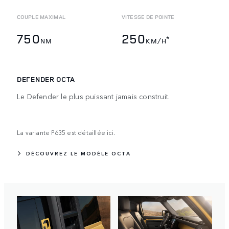
COUPLE MAXIMAL
VITESSE DE POINTE
750
250
*
NM
KM/H
DEFENDER OCTA
Le Defender le plus puissant jamais construit.
La variante P635 est détaillée ici.
DÉCOUVREZ LE MODÈLE OCTA