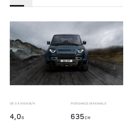
DE 0 À 100 KM/H
PUISSANCE MAXIMALE
4,0
635
S
CH