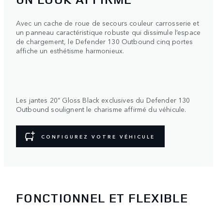
Avec un cache de roue de secours couleur carrosserie et
un panneau caractéristique robuste qui dissimule l’espace
de chargement, le Defender 130 Outbound cinq portes
affiche un esthétisme harmonieux.
1
/
3
Les jantes 20” Gloss Black exclusives du Defender 130
Outbound soulignent le charisme affirmé du véhicule.
CONFIGUREZ VOTRE VÉHICULE
FONCTIONNEL ET FLEXIBLE