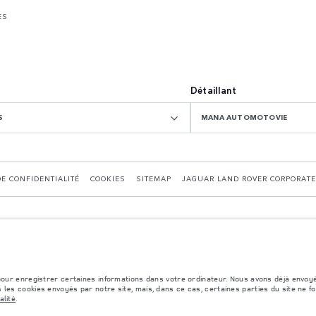
ES
Détaillant
S
MANA AUTOMOTOVIE
DE CONFIDENTIALITÉ
COOKIES
SITEMAP
JAGUAR LAND ROVER CORPORATE
 pour enregistrer certaines informations dans votre ordinateur. Nous avons déjà envoy
 les cookies envoyés par notre site, mais, dans ce cas, certaines parties du site ne f
alité
.
formément å la législation européenne en vigueur. La consommation réelle de carburant d'un v
s et les couleurs publiées sur le configurateur peuvent varier d'un marché à l'autre et n