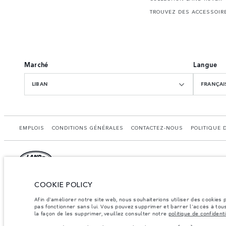
TROUVEZ DES ACCESSOIR
Marché
Langue
LIBAN
FRANÇAI
EMPLOIS
CONDITIONS GÉNÉRALES
CONTACTEZ-NOUS
POLITIQUE 
COOKIE POLICY
© JAGUAR LAND ROVER LIMITED 2026.
Liban, Mana Automotovie
Afin d'améliorer notre site web, nous souhaiterions utiliser des cookies
pas fonctionner sans lui. Vous pouvez supprimer et barrer l'accès à tous
la façon de les supprimer, veuillez consulter notre
politique de confidenti
Les chiff res fournis proviennent de tests officiels effectués par le fabricant con
å des fins de comparaison uniquement. Les données, les caractéristiques technique