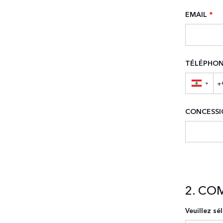
EMAIL
*
TÉLÉPHO
▼
CONCESSI
2. CO
Veuillez sé