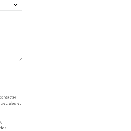
contacter
péciales et
s,
 des