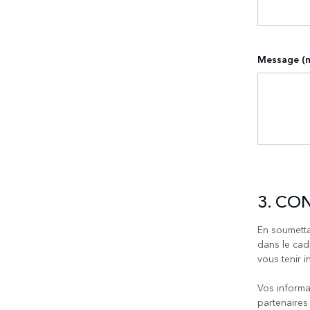
Message (m
3. CO
En soumetta
dans le cad
vous tenir i
Vos informa
partenaires