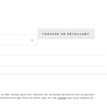
TROUVER UN DÉTAILLANT
é un des cookies que nous utilisons car certaines parties du site ne peuvent
onctionneront pas. Pour en savoir plus sur les
cookies
que nous utilisons et
éhicule peut différer de celle obtenue dans ces tests et ces chiffres sont fournis
e comprennent pas de prix. Veuillez consulter votre concessionnaire pour des