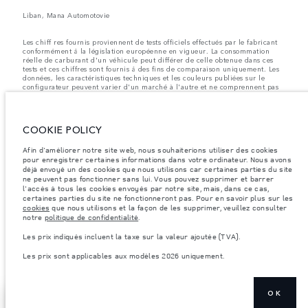
Liban, Mana Automotovie
Les chiff res fournis proviennent de tests officiels effectués par le fabricant
conformément å la législation européenne en vigueur. La consommation
réelle de carburant d'un véhicule peut différer de celle obtenue dans ces
tests et ces chiffres sont fournis å des fins de comparaison uniquement. Les
données, les caractéristiques techniques et les couleurs publiées sur le
configurateur peuvent varier d'un marché à l'autre et ne comprennent pas
de prix. Veuillez consulter votre concessionnaire pour des informations sur
la disponibilité et les prix.
Les poids indiqués correspondent à des spécifications de véhicule standard.
COOKIE POLICY
Les accessoires et autres éléments montés après le point de fabrication
affecteront la charge utile. Assurez-vous que le poids total en charge du
véhicule, les charges maximales par essieu et la charge utile ne sont pas
Afin d'améliorer notre site web, nous souhaiterions utiliser des cookies
dépassés lorsque vous chargez des accessoires, des occupants, des liquides
pour enregistrer certaines informations dans votre ordinateur. Nous avons
et des carburants.
déjà envoyé un des cookies que nous utilisons car certaines parties du site
ne peuvent pas fonctionner sans lui. Vous pouvez supprimer et barrer
Remarque importante sur les images et les spécifications.
La pénurie
l'accès à tous les cookies envoyés par notre site, mais, dans ce cas,
mondiale de semi-conducteurs affecte actuellement les spécifications de
certaines parties du site ne fonctionneront pas. Pour en savoir plus sur les
construction des véhicules, la disponibilité des options et les délais de
cookies
que nous utilisons et la façon de les supprimer, veuillez consulter
construction. Cette situation s’avère très fluctuante, et par conséquent, les
notre
politique de confidentialité
.
images utilisées actuellement sur le site Web peuvent ne pas refléter
entièrement les spécifications actuelles en ce qui concerne les
Les prix indiqués incluent la taxe sur la valeur ajoutée (TVA).
caractéristiques, les options, les finitions et les combinaisons de couleurs.
Veuillez consulter votre concessionnaire pour avoir confirmation des
Les prix sont applicables aux modèles 2026 uniquement.
restrictions actuelles et faire un choix éclairé
OK
TROUVEZ UN