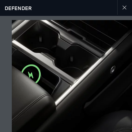
DEFENDER
DÉCOUVREZ LE DEFENDER 130
GALERIE
SUIVEZ LA CONVERSATION
Marché
LIBAN
Langue
FRANÇAIS
Détaillant