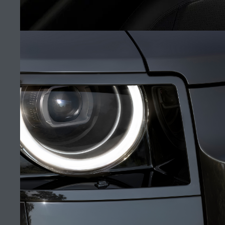
MANA AUTOMOTOVIE
TROUVER UN DÉTAILLANT
EMPLOIS
CONDITIONS GÉNÉRALES
CONTACTEZ-NOUS
INTÉRIEUR
POLITIQUE DE CONFIDENTIALITÉ
COOKIES
(5)
SITEMAP
JAGUAR LAND ROVER CORPORATE