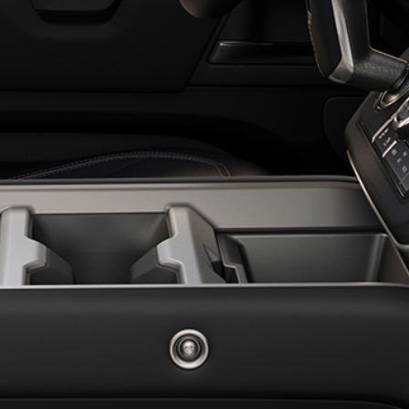
Mises à jour du logiciel
HURE
CE OU PHEV?
ÉHICULES D'OCCASION CERTIFIÉS
EZ DES VÉHICULES D'OCCASION
ES