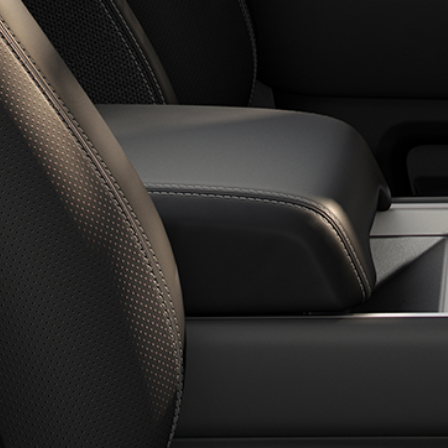
TÉLÉCHARGEZ UNE BROC
NOUVEAU DIESEL, ESSEN
TENEZ-MOI INFORMÉ(E)
FLEET & BUSINESS
PRÉSENTATION
NOTRE APPROCHE
GAMME DE VÉHICULES
CONTACTEZ-NOUS
BOUTIQUE EN LIGNE
DEFENDER ACHETEZ DES V
DISCOVERY ROVER ACHET
CERTIFIÉS
COLLECTION LAND ROVER
TROUVEZ DES ACCESSOIR