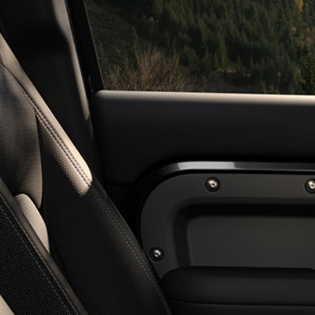
DISCOVERY
RANGE ROVER FINANCEM
DISCOVERY SPORT
DEFENDER VÉHICULES NE
DEFENDER 130
DEFENDER VÉHICULES D'
DEFENDER 110
DEFENDER PROPRIÉTAIRES
DEFENDER 90
DEFENDER COLLECTION
DIVISION DES VÉHICULES SPÉCIAUX
DEFENDER FINANCEMENT
(SVO)
DISCOVERY VÉHICULES N
NOS VÉHICULES
DISCOVERY VÉHICULES D
SUV 7 PLACES
DISCOVERY PROPRIÉTAIRE
REMORQUAGE
DISCOVERY COLLECTION
DISCOVERY FINANCEMENT
RECHERCHE
ACHETEZ EN LIGNE
RÉSERVEZ UN ESSAI
DEMANDEZ À ÊTRE RAPPE
COMMENT COMMANDER EN