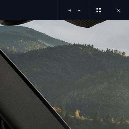
1/4
EXPLOREZ LAND
SUIVEZ LA
ROVER
CONVERSATION
PRÉSENTATION
INSTAGRAM
L'APPLI ARDHI
ACTUALITÉS