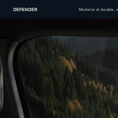
DEFENDER
Moderne et durable, a
ANNÉE-MODÈLE 26
DÉCOUVREZ LE DEFENDER 130
VÉHICULES
OFFRES ET FINANCEME
RANGE ROVER
RANGE ROVER VÉHICULES
RANGE ROVER SPORT
RANGE ROVER VÉHICULES
RANGE ROVER VELAR
RANGE ROVER PROPRIÉTAI
RANGE ROVER EVOQUE
RANGE ROVER COLLECTION