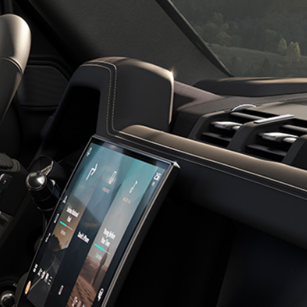
YOUTUBE
COLLECTION LAND ROVER
EXPÉRIENCES
 EN
FACEBOOK
PRÉSENTATION
EXPÉRIENCES DE
TWITTER
CONDUITE
VOYAGES D'AVENTURE
VISITES D’USINE
TROUVER UN CENTRE