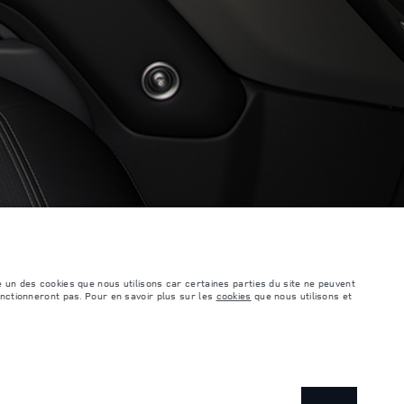
TROUVER UN DÉTAILLANT
é un des cookies que nous utilisons car certaines parties du site ne peuvent
onctionneront pas. Pour en savoir plus sur les
cookies
que nous utilisons et
éhicule peut différer de celle obtenue dans ces tests et ces chiffres sont fournis
e comprennent pas de prix. Veuillez consulter votre concessionnaire pour des
ile. Assurez-vous que le poids total en charge du véhicule, les charges maximales
, la disponibilité des options et les délais de construction. Cette situation