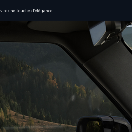
vec une touche d’élégance.
NT
PROPRIÉTAIRES
 NEUFS
Vue d'ensemble
 D'OCCASION
Service clientèle
RES
L’APPLI LAND ROVER CARE MENA