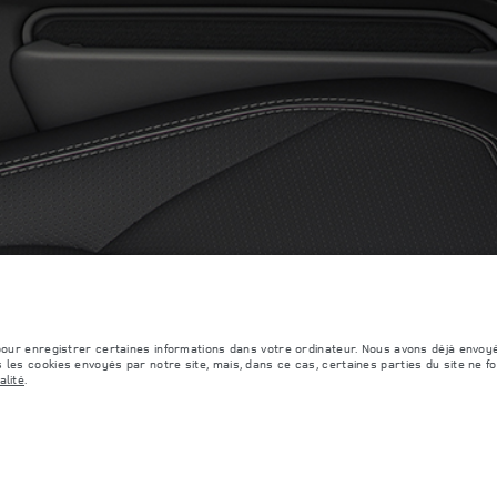
Détaillant
S
MANA AUTOMOTOVIE
DE CONFIDENTIALITÉ
COOKIES
SITEMAP
JAGUAR LAND ROVER CORPORATE
 pour enregistrer certaines informations dans votre ordinateur. Nous avons déjà envoy
 les cookies envoyés par notre site, mais, dans ce cas, certaines parties du site ne f
alité
.
formément å la législation européenne en vigueur. La consommation réelle de carburant d'un v
s et les couleurs publiées sur le configurateur peuvent varier d'un marché à l'autre et n
cessoires et autres éléments montés après le point de fabrication affecteront la charge ut
ires, des occupants, des liquides et des carburants.
e de semi-conducteurs affecte actuellement les spécifications de construction des véhicules