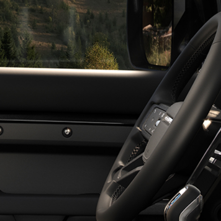
ENTRETIEN, MAINTENANCE ET
ENT
GARANTIE
UFS
RÉSERVEZ UN SERVICE D'ENTRETIEN
OCCASION
LIGNE
PLANS D’ENTRETIEN ET DE SERVICE
PLANS D’ENTRETIEN ET DE SERVICE
GARANTIE ET PROLONGATION DE LA
GARANTIE
EUFS
'OCCASION
SOLUTIONS DE MOBILITÉ
S
PROMESSE DE MOBILITÉ
UNE EXPÉRIENCE DE SERVICE
TRANSPARENTE
ASSISTANCE CONNECTÉE
Vue d'ensemble
INFODIVERTISSEMENT
LÉ
TÉLÉCOMMANDE ET APPLICATION DU
VÉHICULE
 LIGNE