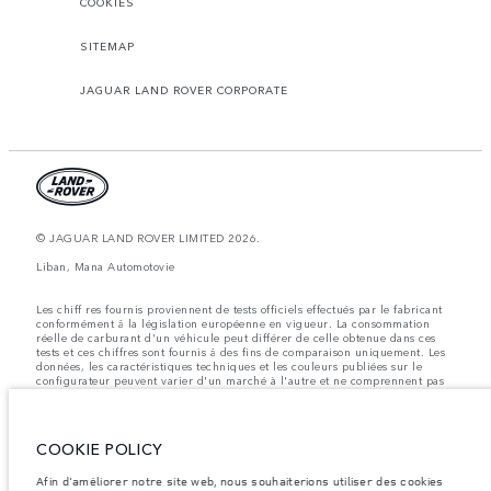
COOKIES
SITEMAP
JAGUAR LAND ROVER CORPORATE
© JAGUAR LAND ROVER LIMITED 2026.
Liban, Mana Automotovie
Les chiff res fournis proviennent de tests officiels effectués par le fabricant
conformément å la législation européenne en vigueur. La consommation
réelle de carburant d'un véhicule peut différer de celle obtenue dans ces
tests et ces chiffres sont fournis å des fins de comparaison uniquement. Les
données, les caractéristiques techniques et les couleurs publiées sur le
configurateur peuvent varier d'un marché à l'autre et ne comprennent pas
de prix. Veuillez consulter votre concessionnaire pour des informations sur
la disponibilité et les prix.
Les poids indiqués correspondent à des spécifications de véhicule standard.
COOKIE POLICY
Les accessoires et autres éléments montés après le point de fabrication
affecteront la charge utile. Assurez-vous que le poids total en charge du
véhicule, les charges maximales par essieu et la charge utile ne sont pas
Afin d'améliorer notre site web, nous souhaiterions utiliser des cookies