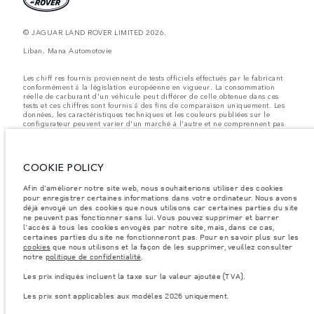
© JAGUAR LAND ROVER LIMITED 2026.
Liban, Mana Automotovie
Les chiff res fournis proviennent de tests officiels effectués par le fabricant
conformément å la législation européenne en vigueur. La consommation
réelle de carburant d'un véhicule peut différer de celle obtenue dans ces
tests et ces chiffres sont fournis å des fins de comparaison uniquement. Les
données, les caractéristiques techniques et les couleurs publiées sur le
configurateur peuvent varier d'un marché à l'autre et ne comprennent pas
de prix. Veuillez consulter votre concessionnaire pour des informations sur
la disponibilité et les prix.
Les poids indiqués correspondent à des spécifications de véhicule standard.
COOKIE POLICY
Les accessoires et autres éléments montés après le point de fabrication
affecteront la charge utile. Assurez-vous que le poids total en charge du
Afin d'améliorer notre site web, nous souhaiterions utiliser des cookies
véhicule, les charges maximales par essieu et la charge utile ne sont pas
dépassés lorsque vous chargez des accessoires, des occupants, des liquides
pour enregistrer certaines informations dans votre ordinateur. Nous avons
et des carburants.
déjà envoyé un des cookies que nous utilisons car certaines parties du site
ne peuvent pas fonctionner sans lui. Vous pouvez supprimer et barrer
Remarque importante sur les images et les spécifications.
La pénurie
l'accès à tous les cookies envoyés par notre site, mais, dans ce cas,
mondiale de semi-conducteurs affecte actuellement les spécifications de
certaines parties du site ne fonctionneront pas. Pour en savoir plus sur les
construction des véhicules, la disponibilité des options et les délais de
cookies
que nous utilisons et la façon de les supprimer, veuillez consulter
construction. Cette situation s’avère très fluctuante, et par conséquent, les
notre
politique de confidentialité
.
images utilisées actuellement sur le site Web peuvent ne pas refléter
entièrement les spécifications actuelles en ce qui concerne les
Les prix indiqués incluent la taxe sur la valeur ajoutée (TVA).
caractéristiques, les options, les finitions et les combinaisons de couleurs.
Veuillez consulter votre concessionnaire pour avoir confirmation des
Les prix sont applicables aux modèles 2026 uniquement.
restrictions actuelles et faire un choix éclairé