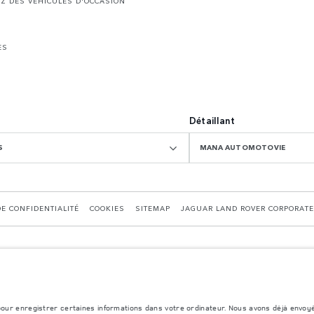
EZ DES VÉHICULES D'OCCASION
ES
Détaillant
S
MANA AUTOMOTOVIE
DE CONFIDENTIALITÉ
COOKIES
SITEMAP
JAGUAR LAND ROVER CORPORATE
 pour enregistrer certaines informations dans votre ordinateur. Nous avons déjà envoy