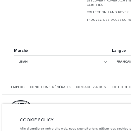
DISCOVERY ROVER ACHET
CERTIFIÉS
COLLECTION LAND ROVER
TROUVEZ DES ACCESSOIR
Marché
Langue
LIBAN
FRANÇAI
EMPLOIS
CONDITIONS GÉNÉRALES
CONTACTEZ-NOUS
POLITIQUE 
COOKIE POLICY
© JAGUAR LAND ROVER LIMITED 2026.
Liban, Mana Automotovie
Afin d'améliorer notre site web, nous souhaiterions utiliser des cookies