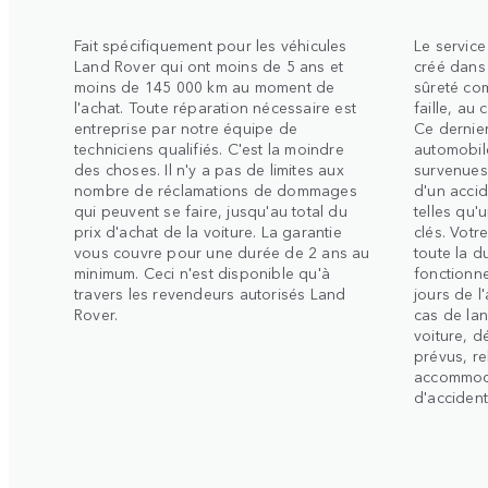
Fait spécifiquement pour les véhicules
Le service
Land Rover qui ont moins de 5 ans et
créé dans
moins de 145 000 km au moment de
sûreté com
l'achat. Toute réparation nécessaire est
faille, au
entreprise par notre équipe de
Ce dernie
techniciens qualifiés. C'est la moindre
automobile
des choses. Il n'y a pas de limites aux
survenues
nombre de réclamations de dommages
d'un acci
qui peuvent se faire, jusqu'au total du
telles qu'
prix d'achat de la voiture. La garantie
clés. Votr
vous couvre pour une durée de 2 ans au
toute la d
minimum. Ceci n'est disponible qu'à
fonctionne
travers les revendeurs autorisés Land
jours de l
Rover.
cas de lan
voiture, 
prévus, re
accommoda
d'accidents