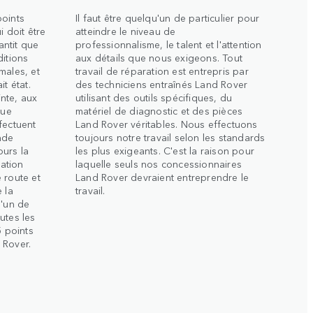
points
Il faut être quelqu'un de particulier pour
i doit être
atteindre le niveau de
antit que
professionnalisme, le talent et l'attention
ditions
aux détails que nous exigeons. Tout
males, et
travail de réparation est entrepris par
t état.
des techniciens entraînés Land Rover
nte, aux
utilisant des outils spécifiques, du
que
matériel de diagnostic et des pièces
fectuent
Land Rover véritables. Nous effectuons
nde
toujours notre travail selon les standards
ours la
les plus exigeants. C'est la raison pour
ration
laquelle seuls nos concessionnaires
 route et
Land Rover devraient entreprendre le
 la
travail.
l'un de
utes les
5 points
 Rover.