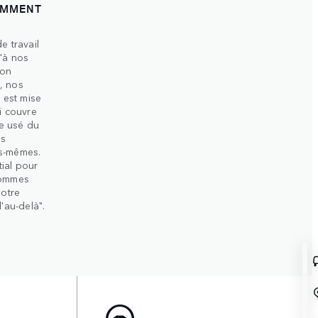
AMMENT
e travail
'à nos
ion
, nos
l est mise
i couvre
e usé du
es
les-mêmes.
ial pour
sommes
notre
'au-delà".