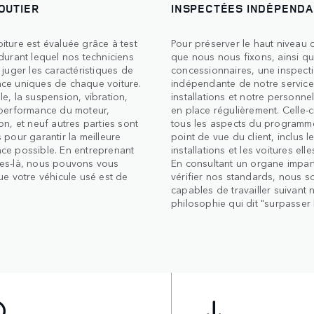
OUTIER
INSPECTÉES INDÉPEND
ture est évaluée grâce à test
Pour préserver le haut niveau d
durant lequel nos techniciens
que nous nous fixons, ainsi qu
 juger les caractéristiques de
concessionnaires, une inspect
ce uniques de chaque voiture.
indépendante de notre service
e, la suspension, vibration,
installations et notre personne
 performance du moteur,
en place régulièrement. Celle-c
on, et neuf autres parties sont
tous les aspects du programm
 pour garantir la meilleure
point de vue du client, inclus l
ce possible. En entreprenant
installations et les voitures el
es-là, nous pouvons vous
En consultant un organe impart
ue votre véhicule usé est de
vérifier nos standards, nous 
capables de travailler suivant 
philosophie qui dit "surpasser l