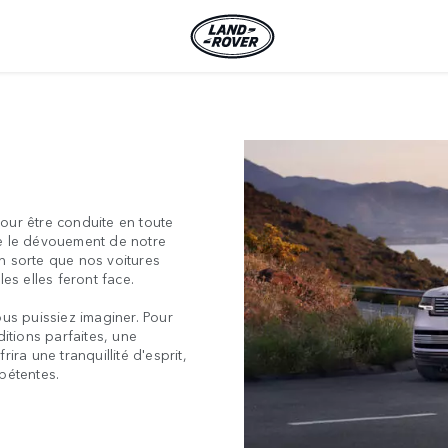
our être conduite en toute
re le dévouement de notre
n sorte que nos voitures
es elles feront face.
ous puissiez imaginer. Pour
ditions parfaites, une
ira une tranquillité d'esprit,
pétentes.