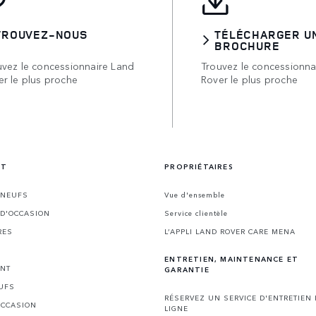
TROUVEZ-NOUS
TÉLÉCHARGER U
BROCHURE
uvez le concessionnaire Land
Trouvez le concessionna
er le plus proche
Rover le plus proche
NT
PROPRIÉTAIRES
 NEUFS
Vue d'ensemble
 D'OCCASION
Service clientèle
RES
L’APPLI LAND ROVER CARE MENA
ENTRETIEN, MAINTENANCE ET
ENT
GARANTIE
UFS
RÉSERVEZ UN SERVICE D'ENTRETIEN
OCCASION
LIGNE