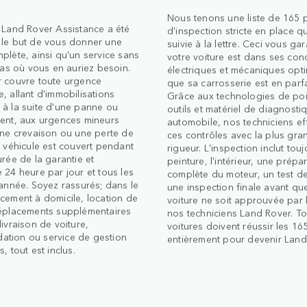
Nous tenons une liste de 165 
 Land Rover Assistance a été
d'inspection stricte en place qu
 le but de vous donner une
suivie à la lettre. Ceci vous gar
plète, ainsi qu'un service sans
votre voiture est dans ses con
 cas où vous en auriez besoin.
électriques et mécaniques opti
r couvre toute urgence
que sa carrosserie est en parfai
, allant d'immobilisations
Grâce aux technologies de poi
 à la suite d'une panne ou
outils et matériel de diagnosti
dent, aux urgences mineurs
automobile, nos techniciens ef
une crevaison ou une perte de
ces contrôles avec la plus gra
e véhicule est couvert pendant
rigueur. L'inspection inclut touj
urée de la garantie et
peinture, l'intérieur, une prépa
 24 heure par jour et tous les
complète du moteur, un test de
'année. Soyez rassurés; dans le
une inspection finale avant que
cement à domicile, location de
voiture ne soit approuvée par 
déplacements supplémentaires
nos techniciens Land Rover. To
livraison de voiture,
voitures doivent réussir les 16
tion ou service de gestion
entièrement pour devenir Land
, tout est inclus.