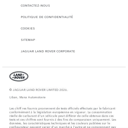
CONTACTEZ-NOUS
POLITIQUE DE CONFIDENTIALITÉ
COOKIES
SITEMAP
JAGUAR LAND ROVER CORPORATE
© JAGUAR LAND ROVER LIMITED 2026.
Liban, Mana Automotovie
Les chiff res fournis proviennent de tests officiels effectués par le fabricant
conformément å la législation européenne en vigueur. La consommation
réelle de carburant d'un véhicule peut différer de celle obtenue dans ces
tests et ces chiffres sont fournis å des fins de comparaison uniquement. Les
données, les caractéristiques techniques et les couleurs publiées sur le
configurateur peuvent varier d'un marché à l'autre et ne comprennent pas