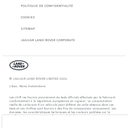
POLITIQUE DE CONFIDENTIALITÉ
COOKIES
SITEMAP
JAGUAR LAND ROVER CORPORATE
© JAGUAR LAND ROVER LIMITED 2026.
Liban, Mana Automotovie
Les chiff res fournis proviennent de tests officiels effectués par le fabricant
conformément å la législation européenne en vigueur. La consommation
réelle de carburant d'un véhicule peut différer de celle obtenue dans ces
tests et ces chiffres sont fournis å des fins de comparaison uniquement. Les
données, les caractéristiques techniques et les couleurs publiées sur le
configurateur peuvent varier d'un marché à l'autre et ne comprennent pas
de prix. Veuillez consulter votre concessionnaire pour des informations sur
la disponibilité et les prix.