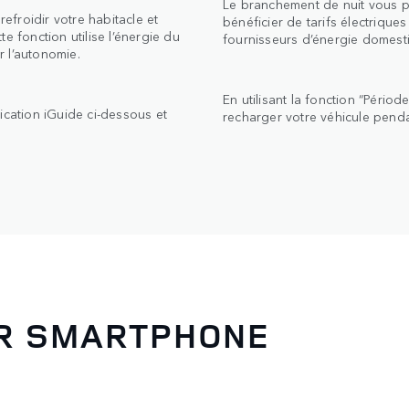
Le branchement de nuit vous p
froidir votre habitacle et
bénéficier de tarifs électriq
e fonction utilise l’énergie du
fournisseurs d’énergie domest
r l’autonomie.
En utilisant la fonction “Péri
ication iGuide ci-dessous et
recharger votre véhicule penda
UR SMARTPHONE