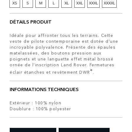
XS
S
M
L
XL
XXL
XXXL
XXXXL
DÉTAILS PRODUIT
Idéale pour affronter tous les terrains. Cette
veste de pilote contemporaine est dotée d'une
incroyable polyvalence. Présente des épaules
matelassées, des boutons pression aux
poignets et une languette effet métal brossé
ornée de l’inscription Land Rover. Fermetures
®
éclair étanches et revêtement DWR
.
INFORMATIONS TECHNIQUES
Extérieur : 100% nylon
Doublure : 100% polyester