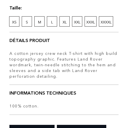
Taille:
XS
S
M
L
XL
XXL
XXXL
XXXXL
DÉTAILS PRODUIT
A cotton jersey crew neck T-shirt with high build
topography graphic. Features Land Rover
wordmark, twin-needle stitching to the hem and
sleeves and a side tab with Land Rover
perforation detailing.
INFORMATIONS TECHNIQUES
100% cotton.