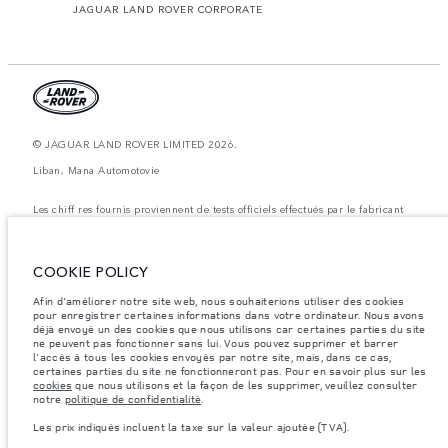
JAGUAR LAND ROVER CORPORATE
© JAGUAR LAND ROVER LIMITED 2026.
Liban, Mana Automotovie
Les chiff res fournis proviennent de tests officiels effectués par le fabricant
conformément å la législation européenne en vigueur. La consommation
réelle de carburant d'un véhicule peut différer de celle obtenue dans ces
tests et ces chiffres sont fournis å des fins de comparaison uniquement. Les
données, les caractéristiques techniques et les couleurs publiées sur le
COOKIE POLICY
configurateur peuvent varier d'un marché à l'autre et ne comprennent pas
de prix. Veuillez consulter votre concessionnaire pour des informations sur
la disponibilité et les prix.
Afin d'améliorer notre site web, nous souhaiterions utiliser des cookies
pour enregistrer certaines informations dans votre ordinateur. Nous avons
Les poids indiqués correspondent à des spécifications de véhicule standard.
déjà envoyé un des cookies que nous utilisons car certaines parties du site
Les accessoires et autres éléments montés après le point de fabrication
ne peuvent pas fonctionner sans lui. Vous pouvez supprimer et barrer
affecteront la charge utile. Assurez-vous que le poids total en charge du
l'accès à tous les cookies envoyés par notre site, mais, dans ce cas,
véhicule, les charges maximales par essieu et la charge utile ne sont pas
certaines parties du site ne fonctionneront pas. Pour en savoir plus sur les
dépassés lorsque vous chargez des accessoires, des occupants, des liquides
cookies
que nous utilisons et la façon de les supprimer, veuillez consulter
et des carburants.
notre
politique de confidentialité
.
Remarque importante sur les images et les spécifications.
La pénurie
Les prix indiqués incluent la taxe sur la valeur ajoutée (TVA).
mondiale de semi-conducteurs affecte actuellement les spécifications de
construction des véhicules, la disponibilité des options et les délais de