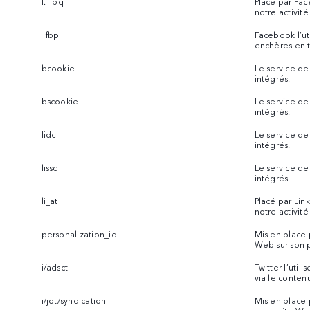
f._fbq
Placé par Fac
notre activit
_fbp
Facebook l’uti
enchères en t
bcookie
Le service de 
intégrés.
bscookie
Le service de 
intégrés.
lidc
Le service de 
intégrés.
lissc
Le service de 
intégrés.
li_at
Placé par Lin
notre activit
personalization_id
Mis en place 
Web sur son pr
i/adsct
Twitter l’uti
via le contenu
i/jot/syndication
Mis en place p