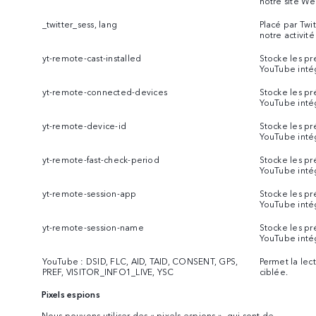
notre site We
_twitter_sess, lang
Placé par Twi
notre activit
yt-remote-cast-installed
Stocke les pr
YouTube inté
yt-remote-connected-devices
Stocke les pr
YouTube inté
yt-remote-device-id
Stocke les pr
YouTube inté
yt-remote-fast-check-period
Stocke les pr
YouTube inté
yt-remote-session-app
Stocke les pr
YouTube inté
yt-remote-session-name
Stocke les pr
YouTube inté
YouTube : DSID, FLC, AID, TAID, CONSENT, GPS,
Permet la lec
PREF, VISITOR_INFO1_LIVE, YSC
ciblée.
Pixels espions
Nous pouvons utiliser des « pixels espions », qui sont de