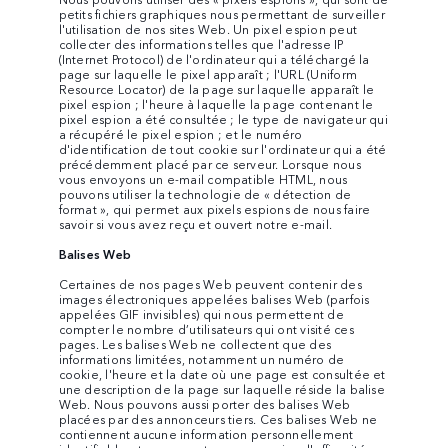
petits fichiers graphiques nous permettant de surveiller
l'utilisation de nos sites Web. Un pixel espion peut
collecter des informations telles que l'adresse IP
(Internet Protocol) de l'ordinateur qui a téléchargé la
page sur laquelle le pixel apparaît ; l'URL (Uniform
Resource Locator) de la page sur laquelle apparaît le
pixel espion ; l'heure à laquelle la page contenant le
pixel espion a été consultée ; le type de navigateur qui
a récupéré le pixel espion ; et le numéro
d'identification de tout cookie sur l'ordinateur qui a été
précédemment placé par ce serveur. Lorsque nous
vous envoyons un e-mail compatible HTML, nous
pouvons utiliser la technologie de « détection de
format », qui permet aux pixels espions de nous faire
savoir si vous avez reçu et ouvert notre e-mail.
Balises Web
Certaines de nos pages Web peuvent contenir des
images électroniques appelées balises Web (parfois
appelées GIF invisibles) qui nous permettent de
compter le nombre d’utilisateurs qui ont visité ces
pages. Les balises Web ne collectent que des
informations limitées, notamment un numéro de
cookie, l'heure et la date où une page est consultée et
une description de la page sur laquelle réside la balise
Web. Nous pouvons aussi porter des balises Web
placées par des annonceurs tiers. Ces balises Web ne
contiennent aucune information personnellement