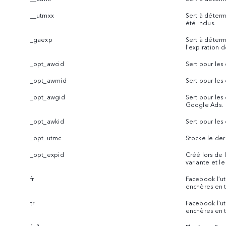
__utmxx
Sert à déterm
été inclus.
_gaexp
Sert à déterm
l'expiration d
_opt_awcid
Sert pour le
_opt_awmid
Sert pour le
_opt_awgid
Sert pour le
Google Ads.
_opt_awkid
Sert pour le
_opt_utmc
Stocke le de
_opt_expid
Créé lors de l
variante et le
fr
Facebook l’uti
enchères en t
tr
Facebook l’uti
enchères en t