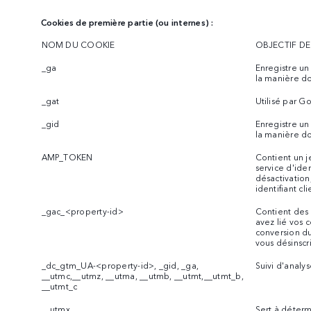
Cookies de première partie (ou internes) :
NOM DU COOKIE
OBJECTIF D
_ga
Enregistre un
la manière don
_gat
Utilisé par G
_gid
Enregistre un
la manière don
AMP_TOKEN
Contient un je
service d'iden
désactivation
identifiant cl
_gac_<property-id>
Contient des i
avez lié vos 
conversion du
vous désinscr
_dc_gtm_UA-<property-id>, _gid, _ga,
Suivi d'analy
__utmc,__utmz, __utma, __utmb, __utmt,__utmt_b,
__utmt_c
__utmx
Sert à déterm