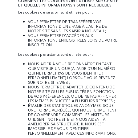
COMMENT LES COOKIES SONT UTILISÉS SUR CE SITE
ET QUELLES INFORMATIONS Y SONT RECUEILLIES
Les cookies de session sont utilisés pour :
VOUS PERMETTRE DE TRANSFÉRER VOS
INFORMATIONS D'UNE PAGE À L'AUTRE DE
NOTRE SITE SANS LES SAISIR À NOUVEAU ;
VOUS PERMETTRE D'ACCÉDER AUX
INFORMATIONS ENREGISTRÉES LORS DE VOTRE
INSCRIPTION.
Les cookies persistants sont utilisés pour :
NOUS AIDER À VOUS RECONNAÎTRE EN TANT
QUE VISITEUR UNIQUE (À L’AIDE D'UN NUMÉRO
QUI NE PERMET PAS DE VOUS IDENTIFIER
PERSONNELLEMENT) LORSQUE VOUS REVENEZ
SUR NOTRE SITE WEB ;
NOUS PERMETTRE D’ADAPTER LE CONTENU DE
NOTRE SITE OU LES PUBLICITÉS EN FONCTION
DE VOS PRÉFÉRENCES, OU DE NE PAS AFFICHER
LES MÊMES PUBLICITÉS À PLUSIEURS REPRISES ;
ÉTABLIR DES STATISTIQUES ANONYMES, SOUS
UNE FORME AGRÉGÉE, QUI NOUS PERMETTENT
DE COMPRENDRE COMMENT LES VISITEURS
UTILISENT NOTRE SITE ET NOUS AIDENT À
AMÉLIORER SA STRUCTURE. IL NOUS EST
IMPOSSIBLE DE VOUS IDENTIFIER
PERSONNELLEMENT AVEC CES INFORMATIONS.