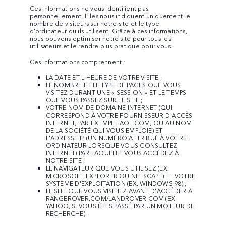
Ces informations ne vous identifient pas
personnellement. Elles nous indiquent uniquement le
nombre de visiteurs sur notre site et le type
d'ordinateur qu'ils utilisent. Grâce à ces informations,
nous pouvons optimiser notre site pour tous les
utilisateurs et le rendre plus pratique pour vous.
Ces informations comprennent :
LA DATE ET L'HEURE DE VOTRE VISITE ;
LE NOMBRE ET LE TYPE DE PAGES QUE VOUS
VISITEZ DURANT UNE « SESSION » ET LE TEMPS
QUE VOUS PASSEZ SUR LE SITE ;
VOTRE NOM DE DOMAINE INTERNET (QUI
CORRESPOND À VOTRE FOURNISSEUR D'ACCÈS
INTERNET, PAR EXEMPLE AOL.COM, OU AU NOM
DE LA SOCIÉTÉ QUI VOUS EMPLOIE) ET
L'ADRESSE IP (UN NUMÉRO ATTRIBUÉ À VOTRE
ORDINATEUR LORSQUE VOUS CONSULTEZ
INTERNET) PAR LAQUELLE VOUS ACCÉDEZ À
NOTRE SITE ;
LE NAVIGATEUR QUE VOUS UTILISEZ (EX.
MICROSOFT EXPLORER OU NETSCAPE) ET VOTRE
SYSTÈME D'EXPLOITATION (EX. WINDOWS 98) ;
LE SITE QUE VOUS VISITIEZ AVANT D'ACCÉDER À
RANGEROVER.COM/LANDROVER.COM (EX.
YAHOO, SI VOUS ÊTES PASSÉ PAR UN MOTEUR DE
RECHERCHE).