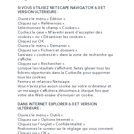
SI VOUS UTILISEZ NETSCAPE NAVIGATOR 6.0 ET
VERSION ULTÉRIEURE :
Ouvrez le menu « Édition ».
Cliquez sur « Préférences ».
Sélectionnez le champ « Cookies ».
Cochez la case « M'avertir avant d'accepter des
cookies » ou « Désactiver les cookies ».
Cliquez sur OK.
Ouvrez le menu « Démarrer ».
Cliquez sur « Fichiers et dossiers ».
Saisissez « cookies.txt » dans la zone de recherche qui
s'affiche.
Cliquez sur « Rechercher ».
Lorsque les résultats s'affichent, faites glisser tous les
fichiers répertoriés dans la Corbeille pour supprimer
tous les cookies.
Fermez et relancez Netscape.
Vous n'avez plus aucun cookie sur votre ordinateur et
un message s'affichera désormais à chaque fois que
votre site Web essaie d'envoyer un cookie.
DANS INTERNET EXPLORER 6.0 ET VERSION
ULTÉRIEURE :
Ouvrez le menu « Outils ».
Cliquez sur « Options Internet ».
Cliquez sur l'onglet « Confidentialité ».
Positionnez le curseur sur le réglage qui vous convient.
Cliquez sur « OK ».