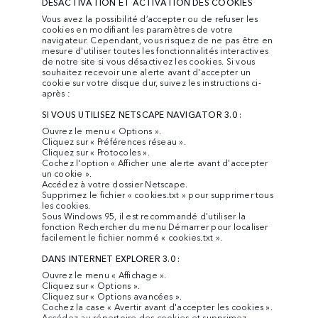
DÉSACTIVATION ET ACTIVATION DES COOKIES
Vous avez la possibilité d’accepter ou de refuser les
cookies en modifiant les paramètres de votre
navigateur. Cependant, vous risquez de ne pas être en
mesure d'utiliser toutes les fonctionnalités interactives
de notre site si vous désactivez les cookies. Si vous
souhaitez recevoir une alerte avant d'accepter un
cookie sur votre disque dur, suivez les instructions ci-
après :
SI VOUS UTILISEZ NETSCAPE NAVIGATOR 3.0 :
Ouvrez le menu « Options ».
Cliquez sur « Préférences réseau ».
Cliquez sur « Protocoles ».
Cochez l'option « Afficher une alerte avant d'accepter
un cookie ».
Accédez à votre dossier Netscape.
Supprimez le fichier « cookies.txt » pour supprimer tous
les cookies.
Sous Windows 95, il est recommandé d'utiliser la
fonction Rechercher du menu Démarrer pour localiser
facilement le fichier nommé « cookies.txt ».
DANS INTERNET EXPLORER 3.0 :
Ouvrez le menu « Affichage ».
Cliquez sur « Options ».
Cliquez sur « Options avancées ».
Cochez la case « Avertir avant d'accepter les cookies ».
Accédez au répertoire des cookies et supprimez