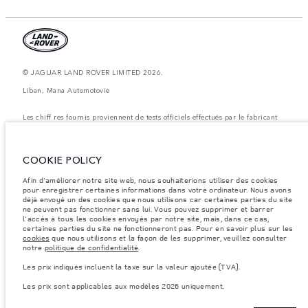
© JAGUAR LAND ROVER LIMITED 2026.
Liban, Mana Automotovie
Les chiff res fournis proviennent de tests officiels effectués par le fabricant
conformément å la législation européenne en vigueur. La consommation
réelle de carburant d'un véhicule peut différer de celle obtenue dans ces
tests et ces chiffres sont fournis å des fins de comparaison uniquement. Les
données, les caractéristiques techniques et les couleurs publiées sur le
COOKIE POLICY
configurateur peuvent varier d'un marché à l'autre et ne comprennent pas
de prix. Veuillez consulter votre concessionnaire pour des informations sur
la disponibilité et les prix.
Afin d'améliorer notre site web, nous souhaiterions utiliser des cookies
pour enregistrer certaines informations dans votre ordinateur. Nous avons
Les poids indiqués correspondent à des spécifications de véhicule standard.
déjà envoyé un des cookies que nous utilisons car certaines parties du site
Les accessoires et autres éléments montés après le point de fabrication
ne peuvent pas fonctionner sans lui. Vous pouvez supprimer et barrer
affecteront la charge utile. Assurez-vous que le poids total en charge du
l'accès à tous les cookies envoyés par notre site, mais, dans ce cas,
véhicule, les charges maximales par essieu et la charge utile ne sont pas
certaines parties du site ne fonctionneront pas. Pour en savoir plus sur les
dépassés lorsque vous chargez des accessoires, des occupants, des liquides
cookies
que nous utilisons et la façon de les supprimer, veuillez consulter
et des carburants.
notre
politique de confidentialité
.
Remarque importante sur les images et les spécifications.
La pénurie
Les prix indiqués incluent la taxe sur la valeur ajoutée (TVA).
mondiale de semi-conducteurs affecte actuellement les spécifications de
construction des véhicules, la disponibilité des options et les délais de
Les prix sont applicables aux modèles 2026 uniquement.
construction. Cette situation s’avère très fluctuante, et par conséquent, les
images utilisées actuellement sur le site Web peuvent ne pas refléter
entièrement les spécifications actuelles en ce qui concerne les