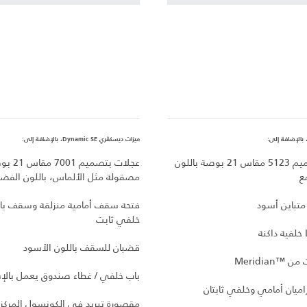
ميزات ديسكڤري Dynamic SE، بالإضافة إلى:
عجلات بتصميم 5123 مقاس 21 بوصة باللون
عجلات بتصميم 1
ع
مصقولة مثل الألماس، باللون الفضي
تباين أسود
فتحة سقف أمامية منزلقة وسقف با
خلفي ثابت
قضبان للسقف باللون الأسود
Meridia
باب خلفي / غطاء صندوق يعمل بالإ
اميان أمامي وخلفي ثابتان
مقصورة تبريد في الكونسول المركز