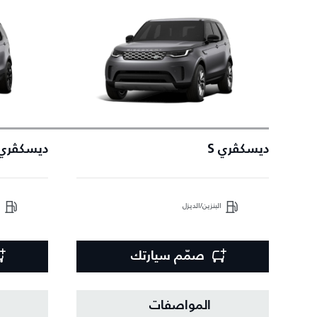
ديسكڤري S
ديسكڤري NAMIC SE
البنزين/الديزل
ا
صمّم سيارتك
المواصفات