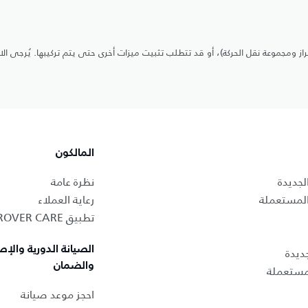
ز ومجموعة نقل الحركة)، أو قد تتطلب تثبيت ميزات أخرى حتى يتم تركيبها. يُرجى ال
المالكون
لجديدة
نظرة عامة
المستعملة
رعاية العملاء
تطبيق LAND ROVER CARE
الصيانة الدورية والإص
ديدة
والضمان
لمستعملة
احجز موعد صيانة