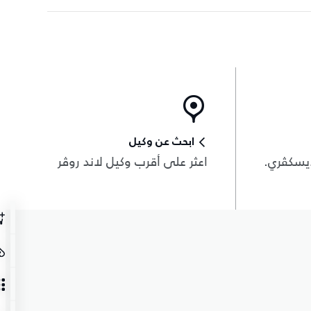
ابحث عن وكيل
يسكڤري.
اعثر على أقرب وكيل لاند روڤر