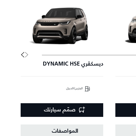
ديسكڤري DYNAMIC HSE
إصدا
البنزين/الديزل
صمّم سيارتك
المواصفات