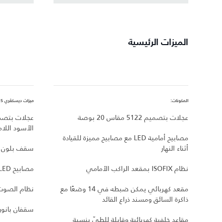
الميزات الرئيسية
المكونات:
ميزات ديسكڤري S، بالإضافة إلى:
عجلات بتصميم 5122 مقاس 20 بوصة
الأسود اللام
مصابيح أمامية LED مع مصابيح مميزة للقيادة
أثناء النهار
سقف بلون م
نظام ISOFIX بمقعد الراكب الأمامي
مصابيح LED خلفية داكنة
مقعد كهربائي يمكن ضبطه في 14 وضعًا مع
نظام الصوت من n™‎
ذاكرة السائق ومسند ذراع القائد
سقفان بانور
مقاعد خلفية كهربائية وقابلة للطيّ بنسبة