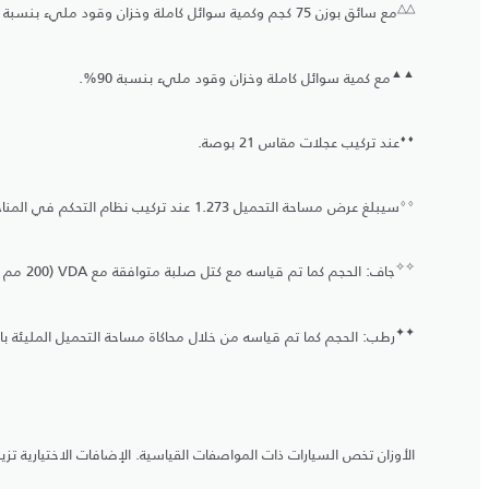
△
△
مع سائق بوزن 75 كجم وكمية سوائل كاملة وخزان وقود مليء بنسبة 90%.
▲
▲
مع كمية سوائل كاملة وخزان وقود مليء بنسبة 90%.
⬧
⬧
عند تركيب عجلات مقاس 21 بوصة.
⬨
⬨
سيبلغ عرض مساحة التحميل 1.273 عند تركيب نظام التحكم في المناخ الرباعي المناطق.
✧
✧
جاف: الحجم كما تم قياسه مع كتل صلبة متوافقة مع VDA (‏200 مم x ‏50 مم x ‏100 مم).
✦
✦
رطب: الحجم كما تم قياسه من خلال محاكاة مساحة التحميل المليئة با
الأوزان تخص السيارات ذات المواصفات القياسية. الإضافات الاختيارية تزيد