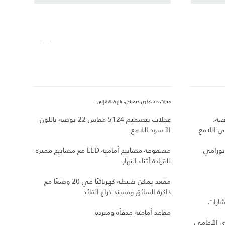
ميزات ديسكڤري جيميني، بالإضافة إلى:
ميزات ديسكڤري C HSE
700 مقاس 21 بوصة،
عجلات بتصميم 5124 مقاس 22 بوصة باللون
 اللامع
الأسود اللامع
مصقول
ولامع
نورامي
مصفوفة مصابيح أمامية LED مع مصابيح مميزة
للقيادة أثناء النهار
مقابض
مقعد يمكن ضبطه كهربائيًا في 20 وضعًا مع
مصابي
ذاكرة السائق ومسند ذراع القائد
شارات
مقاعد
مقاعد أمامية مدفأة ومبردة
ي الأمامي
نظام 