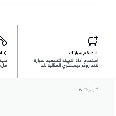
صمّم سيارتك
اط
استخدم أداة التهيئة لتصميم سيارة
سيتم
لاند روڤر ديسكڤري المثالية لك
ملء 
**
أرقام WLTP.