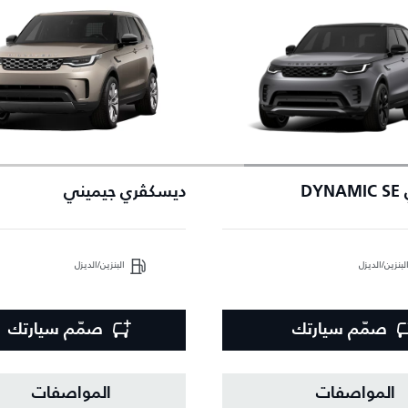
DY
ديسكڤري جيميني
لبنزين/الديزل
البنزين/الديزل
صمّم سيارتك
صمّم سيارتك
المواصفات
المواصفات