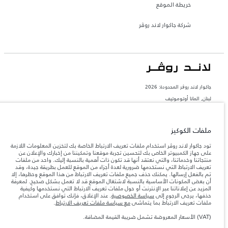
خريطة الموقع
شركة جاكوار لاند روڤر
جاكوار لاند روڨر المحدودة: 2026
لبنان, المانا أوتوموتيف
تعكس الأوزان المذكورة مواصفات السيارة القياسية. سوف تؤثر الإكسسوارات وغيرها من
العناصر المثبتة بعد نقطة التصنيع في الحمولة. تأكد من عدم تجاوز الوزن الإجمالي للسيارة
والحد الأقصى لأحمال المحور عند تحميل السيارة بالإكسسوارات والركاب والسوائل والوقود
ملفات الكوكيز
والحمولة.
تود جاكوار لاند روڤر استخدام ملفات تعريف الارتباط الخاصة بك لتخزين المعلومات اللازمة
على جهاز الكمبيوتر الخاص بك لتحسين تجربة موقعنا وتمكيننا من إخبارك والإعلان عن
المعلومات والمواصفات والأسعار والألوان المذكورة على هذا الموقع قد تختلف من بلد إلى
منتجاتنا وخدماتنا، والتي نعتقد أنها قد تكون ذات أهمية بالنسبة إليك. واحد من ملفات
آخر، كما أنّها قد تتغير بدون إشعار مسبق. الرجاء التواصل مع وكيلنا المحلي للتأكد من توفّرها
تعريف الارتباط التي نستخدمها ضرورية لعدة أجزاء من الموقع للعمل بطريقة جيدة، وقد
والتحقق من الأسعار.
تم بالفعل إرسالها. يمكنك حذف جميع ملفات تعريف الارتباط من هذا الموقع وحظرها، إلا
إن النقص العالمي في أشباه الموصلات يؤثر حاليًا
أن بعض المكونات الأساسية بالنسبة لاشتغال الموقع قد لا تعمل بشكل صحيح. لمعرفة
ملاحظة مهمة حول الصور والمواصفات.
في مواصفات تصميم السيارات وتوفر الخيارات وتوقيتات التصاميم. هذا ظرف ديناميكي
المزيد عن إعلاناتنا عبر الإنترنت أو حول ملفات تعريف الارتباط التي نستخدمها وكيفية
للغاية، ونتيجة لذلك، قد لا تمثّل الصور المستخدَمة ضمن موقع الويب حاليًا المواصفات الحالية
حذفها، يرجى الرجوع إلى
سياسة الخصوصية
. عند الإغلاق، فإنك توافق على استخدام
بالكامل بالنسبة إلى الميزات والخيارات والحلية ومجموعات الألوان. يرجى استشارة وكيلك الذي
ملفات تعريف الارتباط بما يتماشى
مع سياسة ملفات تعريف الارتباط
.
سيتمكّن من تأكيد أي تقييدات حالية معك للسماح لك باتخاذ قرار مدروس
(VAT) الأسعار المعروضة تشمل ضريبة القيمة المضافة.
الأرقام المقدمة هي نتيجة لاختبارات المصنع الرسمية وفقاً لتشريعات الاتحاد الأوروبي. قد
يتباين استهلك الوقود الفعلي للمركبة عن ذلك المتحقق في تلك الاختبارات كما أن هذه