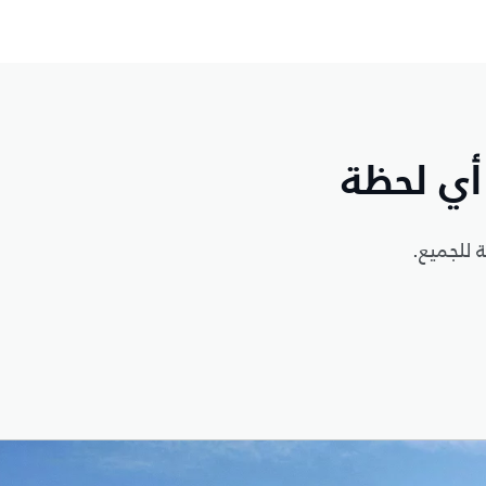
أي لحظة
 للجميع.