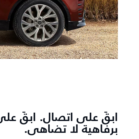
ابقَ على اتصال. ابقَ عل
برفاهية لا تضاهى.