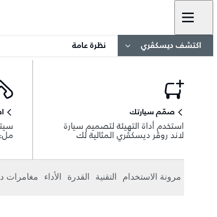
صمّم سيارتك
شاهد المعرض
اكتشف ديسكڤري
نظرة عامة
صمّم سيارتك
اط
استخدم أداة التهيئة لتصميم سيارة
سيتم
لاند روڤر ديسكڤري المثالية لك
ملء 
مرونة الاستخدام
التقنية
القدرة
الأداء
مغامرات د