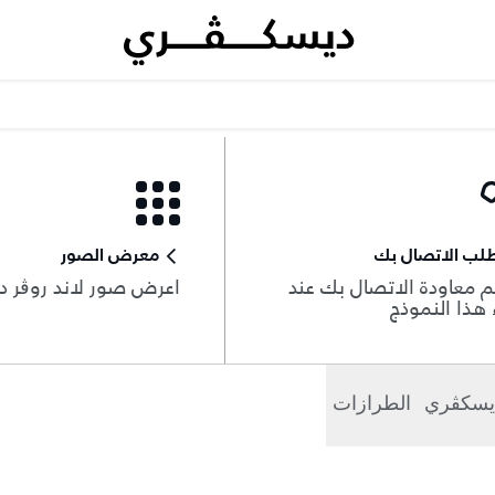
لب الاتصال بك
معرض الصور
 معاودة الاتصال بك عند
اعرض صور لاند روڨر د
هذا النموذج
يسكڤري
الطرازات