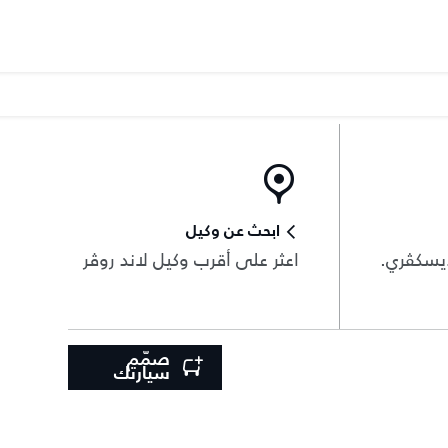
ابحث عن وكيل
يسكڤري.
اعثر على أقرب وكيل لاند روڤر
صمّم
سيارتك