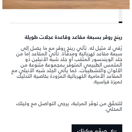
رينج روڤر بسبعة مقاعد وقاعدة عجلات طويلة
رُقي لا مثيل له. تأتي رينج روڤر مع ما يصل إلى
سبعة مقاعد كهربائية ومدفأة. تأتي المقاعد إما من
جلد الويندسور المثقب أو جلد شبه الأنيلين ذو
الملمس الطبيعي المتوفّر بمجموعة متنوعة من
الألوان والتشطيبات. كما يأتي الجلد شبه الأنيلي مع
المقاعد الأمامية الكهربائية المزودة بخاصية التدليك
كميزة قياسية.
للتحقّق من توفّر المركبة، يرجى التواصل مع وكيلك
المحلي.
صمّم مركبتك