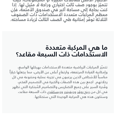
تتميّز بوجود صف ثالث اختياري وراحة لا مثيل لها. إذا
كنت بحاجة إلى مساحة أكبر في صندوق الأمتعة، فإن
معظم المركبات متعددة الاستخدامات ذات الصفوف
الثلاثة توفّر إمكانية طي الصف الثالث لزيادة مساحته.
ما هي المركبة متعددة
الاستخدامات ذات السبعة مقاعد؟
تتميّز المركبات الرياضية متعددة الاستخدامات بهيكلها الواسع،
وإمكانية القيادة المرتفعة، وارتفاع أعلى عن الأرض، مما يجعلها خياراً
مناسباً للأشخاص الذين يرغبون في تجربة عملية ومتنوعة في كل
رحلاتهم. اجمع بين هذه الصفات والخبرة في التصميم الفخم،
وقُدرة السير على جميع التضاريس والتصاميم المُبتكرة التي تظهر
في كل من
رينج روڤر
و
ديفيندر
و
ديسكڤري
ذات السبعة مقاعد،
وستكون هذه هي المركبة الوحيدة التي ستحتاجها.