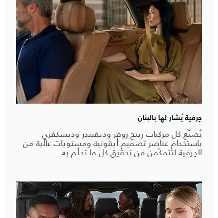
حِرفية يُشار لها بالبنان
تُصنّع كل مركبات رينج روڤر وديفيندر وديسكڤري
باستخدام عناصر تصميم أيقونية ومستويات عالية من
الحِرفية لتتمكّمن من تحقيق كل ما تحلُم به.