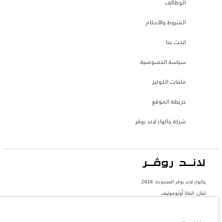
الوظائف
الشروط والأحكام
ابحث عنا
سياسة الخصوصية
ملفات الكوكيز
خريطة الموقع
شركة جاكوار لاند روڤر
جاكوار لاند روڨر المحدودة: 2026
لبنان, المانا أوتوموتيف
تعكس الأوزان المذكورة مواصفات السيارة القياسية. سوف تؤثر الإكسسوارات وغيرها من
العناصر المثبتة بعد نقطة التصنيع في الحمولة. تأكد من عدم تجاوز الوزن الإجمالي للسيارة
والحد الأقصى لأحمال المحور عند تحميل السيارة بالإكسسوارات والركاب والسوائل والوقود