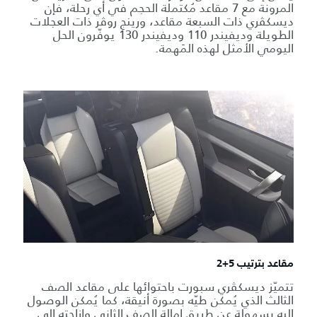
المرونة مع 7 مقاعد مُكتملة الحجم في أي رحلة، فإن
ديسكڤري ذات السبعة مقاعد، ورينج روڤر ذات العجلات
الطويلة وديفيندر 110 وديفيندر 130 يوفّرون الحل
اليومي الأمثل لهذه المَهمة.
مقاعد بترتيب 5+2
تتميّز ديسكڤري سبورت باحتوائها على مقاعد الصف
الثالث الذي يُمكن طيّه بصورة أنيقة، كما يُمكن الوصول
إليه بسهولة عن طريق إمالة الصف الثاني وإزاحته إلى