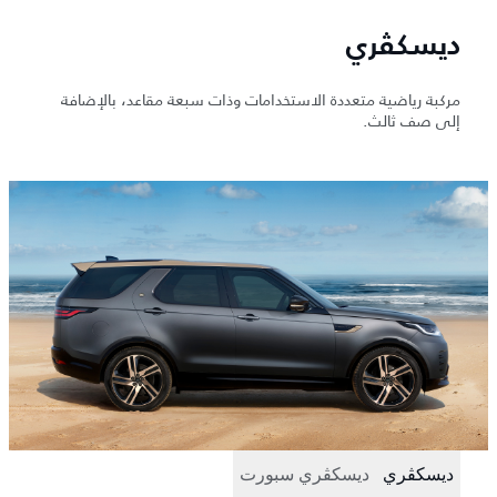
ديسكڤري
مركبة رياضية متعددة الاستخدامات وذات سبعة مقاعد، بالإضافة
إلى صف ثالث.
ديسكڤري
ديسكڤري سبورت