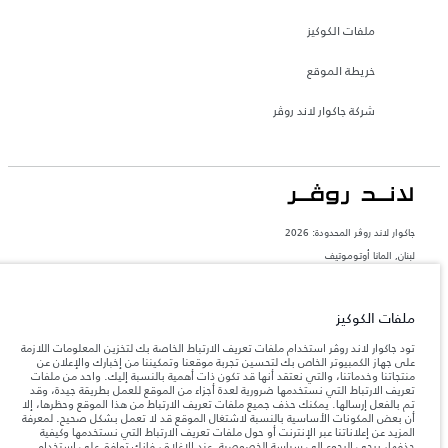
ملفات الكوكيز
خريطة الموقع
شركة جاكوار لاند روڤر
جاكوار لاند روڨر المحدودة: 2026
لبنان, المانا أوتوموتيف
تعكس الأوزان المذكورة مواصفات السيارة القياسية. سوف تؤثر الإكسسوارات وغيرها من
العناصر المثبتة بعد نقطة التصنيع في الحمولة. تأكد من عدم تجاوز الوزن الإجمالي للسيارة
والحد الأقصى لأحمال المحور عند تحميل السيارة بالإكسسوارات والركاب والسوائل والوقود
ملفات الكوكيز
والحمولة.
تود جاكوار لاند روڤر استخدام ملفات تعريف الارتباط الخاصة بك لتخزين المعلومات اللازمة
على جهاز الكمبيوتر الخاص بك لتحسين تجربة موقعنا وتمكيننا من إخبارك والإعلان عن
المعلومات والمواصفات والأسعار والألوان المذكورة على هذا الموقع قد تختلف من بلد إلى
منتجاتنا وخدماتنا، والتي نعتقد أنها قد تكون ذات أهمية بالنسبة إليك. واحد من ملفات
آخر، كما أنّها قد تتغير بدون إشعار مسبق. الرجاء التواصل مع وكيلنا المحلي للتأكد من توفّرها
تعريف الارتباط التي نستخدمها ضرورية لعدة أجزاء من الموقع للعمل بطريقة جيدة، وقد
والتحقق من الأسعار.
تم بالفعل إرسالها. يمكنك حذف جميع ملفات تعريف الارتباط من هذا الموقع وحظرها، إلا
إن النقص العالمي في أشباه الموصلات يؤثر حاليًا
أن بعض المكونات الأساسية بالنسبة لاشتغال الموقع قد لا تعمل بشكل صحيح. لمعرفة
ملاحظة مهمة حول الصور والمواصفات.
في مواصفات تصميم السيارات وتوفر الخيارات وتوقيتات التصاميم. هذا ظرف ديناميكي
المزيد عن إعلاناتنا عبر الإنترنت أو حول ملفات تعريف الارتباط التي نستخدمها وكيفية
للغاية، ونتيجة لذلك، قد لا تمثّل الصور المستخدَمة ضمن موقع الويب حاليًا المواصفات الحالية
حذفها، يرجى الرجوع إلى
سياسة الخصوصية
. عند الإغلاق، فإنك توافق على استخدام