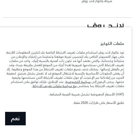
شركة جاكوار لاند روڤر
جاكوار لاند روڨر المحدودة: 2026
ملفات الكوكيز
لبنان, المانا أوتوموتيف
تعكس الأوزان المذكورة مواصفات السيارة القياسية. سوف تؤثر الإكسسوارات وغيرها من
تود جاكوار لاند روڤر استخدام ملفات تعريف الارتباط الخاصة بك لتخزين المعلومات اللازمة
العناصر المثبتة بعد نقطة التصنيع في الحمولة. تأكد من عدم تجاوز الوزن الإجمالي للسيارة
على جهاز الكمبيوتر الخاص بك لتحسين تجربة موقعنا وتمكيننا من إخبارك والإعلان عن
والحد الأقصى لأحمال المحور عند تحميل السيارة بالإكسسوارات والركاب والسوائل والوقود
منتجاتنا وخدماتنا، والتي نعتقد أنها قد تكون ذات أهمية بالنسبة إليك. واحد من ملفات
والحمولة.
تعريف الارتباط التي نستخدمها ضرورية لعدة أجزاء من الموقع للعمل بطريقة جيدة، وقد
تم بالفعل إرسالها. يمكنك حذف جميع ملفات تعريف الارتباط من هذا الموقع وحظرها، إلا
أن بعض المكونات الأساسية بالنسبة لاشتغال الموقع قد لا تعمل بشكل صحيح. لمعرفة
المزيد عن إعلاناتنا عبر الإنترنت أو حول ملفات تعريف الارتباط التي نستخدمها وكيفية
المعلومات والمواصفات والأسعار والألوان المذكورة على هذا الموقع قد تختلف من بلد إلى
آخر، كما أنّها قد تتغير بدون إشعار مسبق. الرجاء التواصل مع وكيلنا المحلي للتأكد من توفّرها
حذفها، يرجى الرجوع إلى
سياسة الخصوصية
. عند الإغلاق، فإنك توافق على استخدام
والتحقق من الأسعار.
ملفات تعريف الارتباط بما يتماشى
مع سياسة ملفات تعريف الارتباط
.
إن النقص العالمي في أشباه الموصلات يؤثر حاليًا
ملاحظة مهمة حول الصور والمواصفات.
(VAT) الأسعار المعروضة تشمل ضريبة القيمة المضافة.
في مواصفات تصميم السيارات وتوفر الخيارات وتوقيتات التصاميم. هذا ظرف ديناميكي
للغاية، ونتيجة لذلك، قد لا تمثّل الصور المستخدَمة ضمن موقع الويب حاليًا المواصفات الحالية
تطبق الأسعار على طرازات 2026 فقط.‎
بالكامل بالنسبة إلى الميزات والخيارات والحلية ومجموعات الألوان. يرجى استشارة وكيلك الذي
سيتمكّن من تأكيد أي تقييدات حالية معك للسماح لك باتخاذ قرار مدروس
الأرقام المقدمة هي نتيجة لاختبارات المصنع الرسمية وفقاً لتشريعات الاتحاد الأوروبي. قد
نعم
يتباين استهلك الوقود الفعلي للمركبة عن ذلك المتحقق في تلك الاختبارات كما أن هذه
الأرقام بغرض المقارنة فحسب.