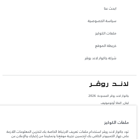
ابحث عنا
سياسة الخصوصية
ملفات الكوكيز
خريطة الموقع
شركة جاكوار لاند روڤر
جاكوار لاند روڨر المحدودة: 2026
لبنان, المانا أوتوموتيف
تعكس الأوزان المذكورة مواصفات السيارة القياسية. سوف تؤثر الإكسسوارات وغيرها من
العناصر المثبتة بعد نقطة التصنيع في الحمولة. تأكد من عدم تجاوز الوزن الإجمالي للسيارة
والحد الأقصى لأحمال المحور عند تحميل السيارة بالإكسسوارات والركاب والسوائل والوقود
ملفات الكوكيز
والحمولة.
تود جاكوار لاند روڤر استخدام ملفات تعريف الارتباط الخاصة بك لتخزين المعلومات اللازمة
على جهاز الكمبيوتر الخاص بك لتحسين تجربة موقعنا وتمكيننا من إخبارك والإعلان عن
المعلومات والمواصفات والأسعار والألوان المذكورة على هذا الموقع قد تختلف من بلد إلى