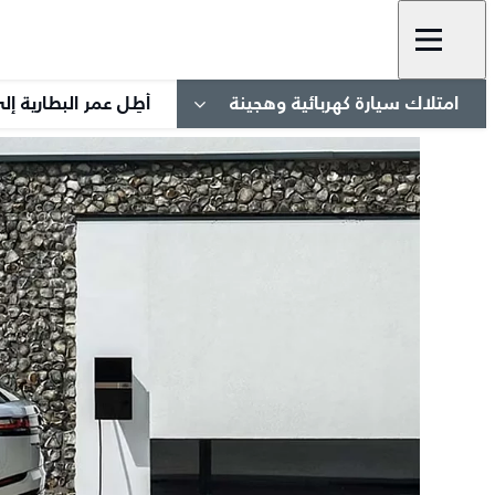
امتلاك سيارة كهربائية وهجينة
أطِل عمر البطارية 