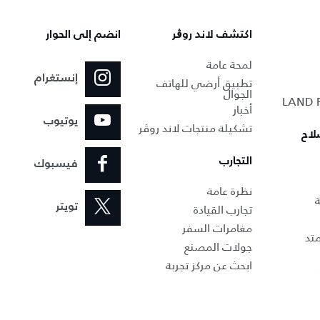
اكتشف لاند روڨر
انضم إلى الحوار
لمحة عامة
إنستغرام
تطبيق أرضي للهاتف
الجوال
أخبار
يوتيوب
تشكيلة منتجات لاند روڤر
لاح
التجارب
فيسبوك
نظرة عامة
ة
تجارب القيادة
تويتر
مغامرات السفر
تد
جولات المصنع
ابحث عن مركز تجربة