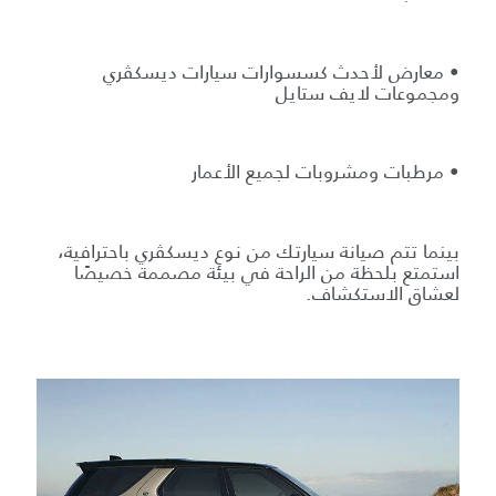
• معارض لأحدث كسسوارات سيارات ديسكڤري
ومجموعات لايف ستايل
• مرطبات ومشروبات لجميع الأعمار
بينما تتم صيانة سيارتك من نوع ديسكڤري باحترافية،
استمتع بلحظة من الراحة في بيئة مصممة خصيصًا
لعشاق الاستكشاف.