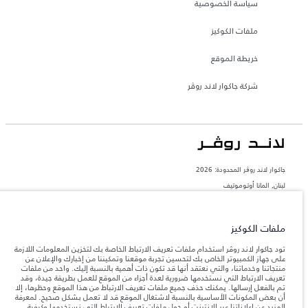
سياسة الخصوصية
ملفات الكوكيز
خريطة الموقع
شركة جاكوار لاند روڤر
جاكوار لاند روڨر المحدودة: 2026
لبنان, المانا أوتوموتيف
تعكس الأوزان المذكورة مواصفات السيارة القياسية. سوف تؤثر الإكسسوارات وغيرها من
العناصر المثبتة بعد نقطة التصنيع في الحمولة. تأكد من عدم تجاوز الوزن الإجمالي للسيارة
والحد الأقصى لأحمال المحور عند تحميل السيارة بالإكسسوارات والركاب والسوائل والوقود
ملفات الكوكيز
والحمولة.
تود جاكوار لاند روڤر استخدام ملفات تعريف الارتباط الخاصة بك لتخزين المعلومات اللازمة
على جهاز الكمبيوتر الخاص بك لتحسين تجربة موقعنا وتمكيننا من إخبارك والإعلان عن
المعلومات والمواصفات والأسعار والألوان المذكورة على هذا الموقع قد تختلف من بلد إلى
منتجاتنا وخدماتنا، والتي نعتقد أنها قد تكون ذات أهمية بالنسبة إليك. واحد من ملفات
آخر، كما أنّها قد تتغير بدون إشعار مسبق. الرجاء التواصل مع وكيلنا المحلي للتأكد من توفّرها
تعريف الارتباط التي نستخدمها ضرورية لعدة أجزاء من الموقع للعمل بطريقة جيدة، وقد
والتحقق من الأسعار.
تم بالفعل إرسالها. يمكنك حذف جميع ملفات تعريف الارتباط من هذا الموقع وحظرها، إلا
إن النقص العالمي في أشباه الموصلات يؤثر حاليًا
أن بعض المكونات الأساسية بالنسبة لاشتغال الموقع قد لا تعمل بشكل صحيح. لمعرفة
ملاحظة مهمة حول الصور والمواصفات.
في مواصفات تصميم السيارات وتوفر الخيارات وتوقيتات التصاميم. هذا ظرف ديناميكي
المزيد عن إعلاناتنا عبر الإنترنت أو حول ملفات تعريف الارتباط التي نستخدمها وكيفية