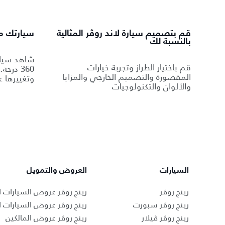
قم بتصميم سيارة لاند روڤر المثالية
سيارتك من
بالنسبة لك
شاهد سيار
قم باختيار الطراز وتجربة خيارات
360 درج
المقصورة والتصميم الخارجي والمزايا
وتغييرها ع
والألوان والتكنولوجيات
السيارات
العروض والتمويل
رينج روڤر
رينج روڤر عروض السيارات ا
رينج روڤر سبورت
رينج روڤر عروض السيارات 
رينج روڤر ڤيلار
رينج روڤر عروض المالكين