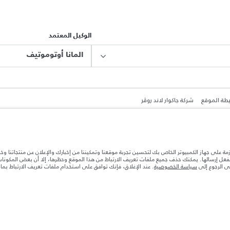
الوكيل المعتمد
المانا أوتوموتيف
طة الموقع
شركة جاكوار لاند روڤر
ازمة على جهاز الكمبيوتر الخاص بك لتحسين تجربة موقعنا وتمكيننا من إخبارك والإعلان عن منتجاتنا وخ
بالفعل إرسالها. يمكنك حذف جميع ملفات تعريف الارتباط من هذا الموقع وحظرها، إلا أن بعض المكون
جى الرجوع إلى
سياسة الخصوصية
. عند الإغلاق، فإنك توافق على استخدام ملفات تعريف الارتباط بم
ة بعد نقطة التصنيع في الحمولة. تأكد من عدم تجاوز الوزن الإجمالي للسيارة والحد الأقصى لأحمال المحور عن
ها قد تتغير بدون إشعار مسبق. الرجاء التواصل مع وكيلنا المحلي للتأكد من توفّرها والتحقق من الأسعار.
ات تصميم السيارات وتوفر الخيارات وتوقيتات التصاميم. هذا ظرف ديناميكي للغاية، ونتيجة لذلك، قد لا تمثّل
معك للسماح لك باتخاذ قرار مدروس
ستهلك الوقود الفعلي للمركبة عن ذلك المتحقق في تلك الاختبارات كما أن هذه الأرقام بغرض المقارنة فحسب.