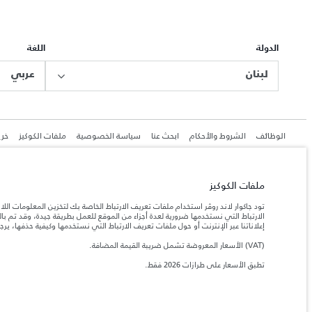
الدولة
اللغة
لبنان
عربي
الوظائف
الشروط والأحكام
ابحث عنا
سياسة الخصوصية
ملفات الكوكيز
خري
ملفات الكوكيز
جاكوار لاند روڨر المحدودة: 2026
تود جاكوار لاند روڤر استخدام ملفات تعريف الارتباط الخاصة بك لتخزين المعلومات الل
الارتباط التي نستخدمها ضرورية لعدة أجزاء من الموقع للعمل بطريقة جيدة، وقد تم 
لبنان, المانا أوتوموتيف
إعلاناتنا عبر الإنترنت أو حول ملفات تعريف الارتباط التي نستخدمها وكيفية حذفها، ير
تعكس الأوزان المذكورة مواصفات السيارة القياسية. سوف تؤثر الإكسسوارات وغيرها من العناصر المثبت
(VAT) الأسعار المعروضة تشمل ضريبة القيمة المضافة.
تطبق الأسعار على طرازات 2026 فقط.‎
المعلومات والمواصفات والأسعار والألوان المذكورة على هذا الموقع قد تختلف من بلد إلى آخر، كما أنّ
إن النقص العالمي في أشباه الموصلات يؤثر حاليًا في مواصف
ملاحظة مهمة حول الصور والمواصفات.
والخيارات والحلية ومجموعات الألوان. يرجى استشارة وكيلك الذي سيتمكّن من تأكيد أي تقييدات حالية 
الأرقام المقدمة هي نتيجة لاختبارات المصنع الرسمية وفقاً لتشريعات الاتحاد الأوروبي. قد يتباين ا