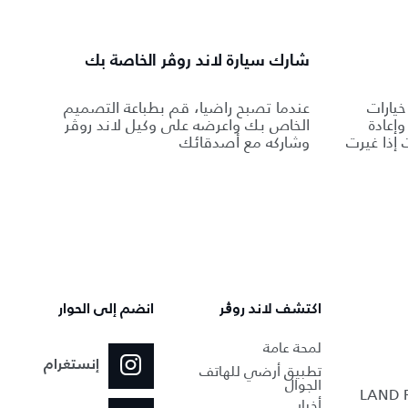
شارك سيارة لاند روڤر الخاصة بك
يارات
عندما تصبح راضيا، قم بطباعة التصميم
إعادة
الخاص بك واعرضه على وكيل لاند روڤر
إذا غيرت
وشاركه مع أصدقائك
اكتشف لاند روڨر
انضم إلى الحوار
لمحة عامة
إنستغرام
تطبيق أرضي للهاتف
الجوال
أخبار