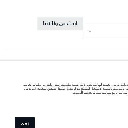
ابحث عن وكالاتنا
دماتنا، والتي نعتقد أنها قد تكون ذات أهمية بالنسبة إليك. واحد من ملفات تعريف
ات الأساسية بالنسبة لاشتغال الموقع قد لا تعمل بشكل صحيح. لمعرفة المزيد عن
ا يتماشى
مع سياسة ملفات تعريف الارتباط
.
د تحميل السيارة بالإكسسوارات والركاب والسوائل والوقود والحمولة.
 الصور المستخدَمة ضمن موقع الويب حاليًا المواصفات الحالية بالكامل بالنسبة إلى الميزات
نعم