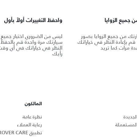
 جميع الزوايا
واحفظ التغييرات أولاً بأول
تك من جميع الزوايا بصور
ليس من الضروري اختيار جميع خ
ة. قم بإعادة النظر في خياراتك
سيارتك مرة واحدة قم بالحفظ و
دة مرات كما تريد
النظر في خياراتك في أي وقت 
رأيك
المالكون
لجديدة
نظرة عامة
المستعملة
رعاية العملاء
تطبيق LAND ROVER CARE