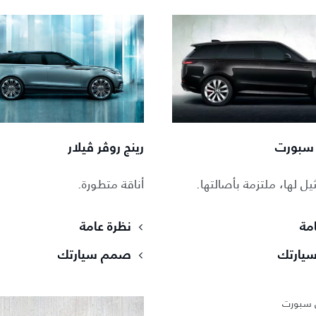
 سبورت​
رينج روڤر ڤيلار
يل لها، ملتزمة بأصالتها.​
أناقة متطورة.
مة
نظرة عامة
يارتك
صمم سيارتك