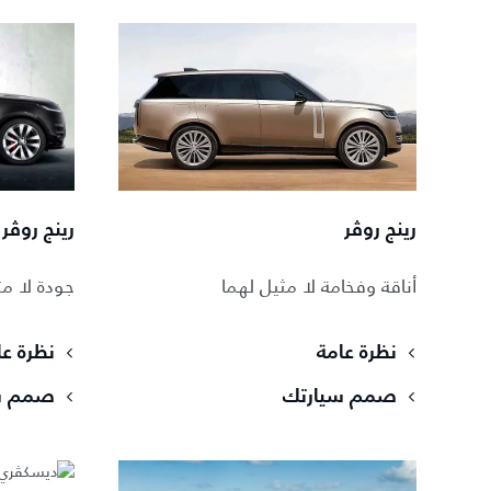
رينج روڤر
رينج روڤر
أناقة وفخامة لا مثيل لهما
جودة لا مث
نظرة عامة
نظرة عا
صمم سيارتك
صمم س