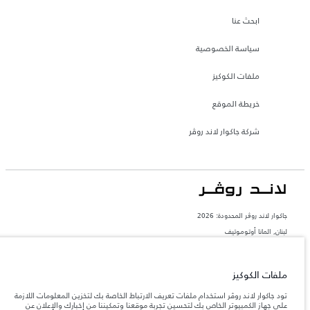
ابحث عنا
سياسة الخصوصية
ملفات الكوكيز
خريطة الموقع
شركة جاكوار لاند روڤر
جاكوار لاند روڨر المحدودة: 2026
لبنان, المانا أوتوموتيف
تعكس الأوزان المذكورة مواصفات السيارة القياسية. سوف تؤثر الإكسسوارات وغيرها من
العناصر المثبتة بعد نقطة التصنيع في الحمولة. تأكد من عدم تجاوز الوزن الإجمالي للسيارة
والحد الأقصى لأحمال المحور عند تحميل السيارة بالإكسسوارات والركاب والسوائل والوقود
ملفات الكوكيز
والحمولة.
تود جاكوار لاند روڤر استخدام ملفات تعريف الارتباط الخاصة بك لتخزين المعلومات اللازمة
على جهاز الكمبيوتر الخاص بك لتحسين تجربة موقعنا وتمكيننا من إخبارك والإعلان عن
المعلومات والمواصفات والأسعار والألوان المذكورة على هذا الموقع قد تختلف من بلد إلى