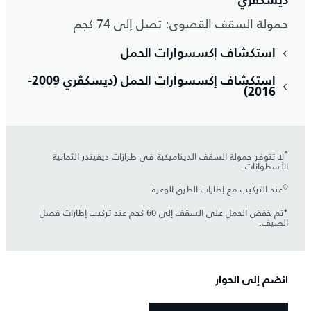
ديسكڤري
حمولة السقف القصوى: تصل إلى 74 كجم
استكشاف إكسسوارات الحمل
استكشاف إكسسوارات الحمل (ديسكڤري 2009-
2016)
*
لا تتوفر حمولة السقف الديناميكية في طرازات ديفيندر الثمانية
الأسطوانات.
◇
عند التركيب مع إطارات الطرق الوعرة.
⬧
تم خفض الحمل على السقف إلى 60 كجم عند تركيب إطارات فصل
الصيف.
انضم إلى الحوار