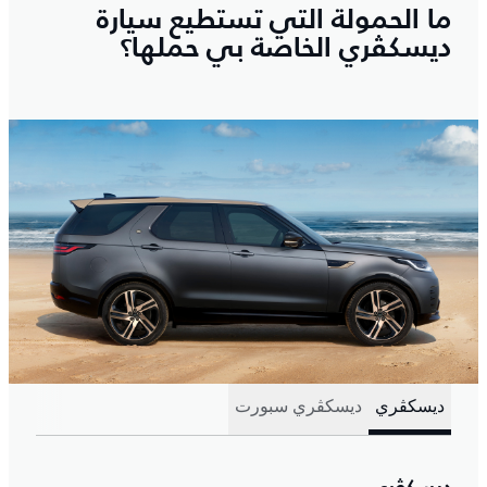
ما الحمولة التي تستطيع سيارة
ديسكڤري الخاصة بي حملها؟
ديسكڤري
ديسكڤري سبورت