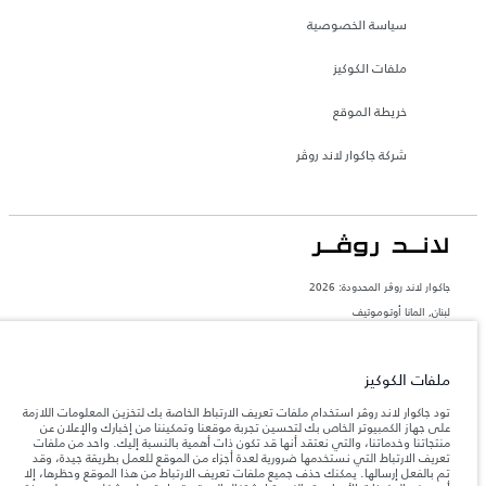
سياسة الخصوصية
ملفات الكوكيز
خريطة الموقع
شركة جاكوار لاند روڤر
جاكوار لاند روڨر المحدودة: 2026
لبنان, المانا أوتوموتيف
تعكس الأوزان المذكورة مواصفات السيارة القياسية. سوف تؤثر الإكسسوارات وغيرها من
العناصر المثبتة بعد نقطة التصنيع في الحمولة. تأكد من عدم تجاوز الوزن الإجمالي للسيارة
والحد الأقصى لأحمال المحور عند تحميل السيارة بالإكسسوارات والركاب والسوائل والوقود
ملفات الكوكيز
والحمولة.
تود جاكوار لاند روڤر استخدام ملفات تعريف الارتباط الخاصة بك لتخزين المعلومات اللازمة
على جهاز الكمبيوتر الخاص بك لتحسين تجربة موقعنا وتمكيننا من إخبارك والإعلان عن
المعلومات والمواصفات والأسعار والألوان المذكورة على هذا الموقع قد تختلف من بلد إلى
منتجاتنا وخدماتنا، والتي نعتقد أنها قد تكون ذات أهمية بالنسبة إليك. واحد من ملفات
آخر، كما أنّها قد تتغير بدون إشعار مسبق. الرجاء التواصل مع وكيلنا المحلي للتأكد من توفّرها
تعريف الارتباط التي نستخدمها ضرورية لعدة أجزاء من الموقع للعمل بطريقة جيدة، وقد
والتحقق من الأسعار.
تم بالفعل إرسالها. يمكنك حذف جميع ملفات تعريف الارتباط من هذا الموقع وحظرها، إلا
إن النقص العالمي في أشباه الموصلات يؤثر حاليًا