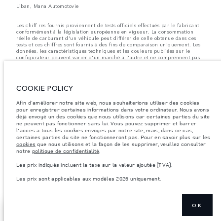
Liban, Mana Automotovie
Les chiff res fournis proviennent de tests officiels effectués par le fabricant
conformément å la législation européenne en vigueur. La consommation
réelle de carburant d'un véhicule peut différer de celle obtenue dans ces
tests et ces chiffres sont fournis å des fins de comparaison uniquement. Les
données, les caractéristiques techniques et les couleurs publiées sur le
configurateur peuvent varier d'un marché à l'autre et ne comprennent pas
de prix. Veuillez consulter votre concessionnaire pour des informations sur
la disponibilité et les prix.
Les poids indiqués correspondent à des spécifications de véhicule standard.
COOKIE POLICY
Les accessoires et autres éléments montés après le point de fabrication
affecteront la charge utile. Assurez-vous que le poids total en charge du
Afin d'améliorer notre site web, nous souhaiterions utiliser des cookies
véhicule, les charges maximales par essieu et la charge utile ne sont pas
dépassés lorsque vous chargez des accessoires, des occupants, des liquides
pour enregistrer certaines informations dans votre ordinateur. Nous avons
et des carburants.
déjà envoyé un des cookies que nous utilisons car certaines parties du site
ne peuvent pas fonctionner sans lui. Vous pouvez supprimer et barrer
Remarque importante sur les images et les spécifications.
La pénurie
l'accès à tous les cookies envoyés par notre site, mais, dans ce cas,
mondiale de semi-conducteurs affecte actuellement les spécifications de
certaines parties du site ne fonctionneront pas. Pour en savoir plus sur les
construction des véhicules, la disponibilité des options et les délais de
cookies
que nous utilisons et la façon de les supprimer, veuillez consulter
construction. Cette situation s’avère très fluctuante, et par conséquent, les
notre
politique de confidentialité
.
images utilisées actuellement sur le site Web peuvent ne pas refléter
entièrement les spécifications actuelles en ce qui concerne les
Les prix indiqués incluent la taxe sur la valeur ajoutée (TVA).
caractéristiques, les options, les finitions et les combinaisons de couleurs.
Veuillez consulter votre concessionnaire pour avoir confirmation des
Les prix sont applicables aux modèles 2026 uniquement.
restrictions actuelles et faire un choix éclairé
OK
TROUVER UN
AFFICHER PLUS
CONCESSIONNAIRE