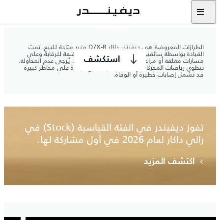
اختبر ما كان مستحيلاً
منذ 1948
الطرازات المعروضة هي ديفيندر داكار D7X-R وغير متاحة للبيع. تمت
القيادة بواسطة سائقين محترفين وفي ظروف خاضعة للرقابة وعلى
استكشف
مسارات مغلقة أو مراحل رالي مخصصة للاختبارات. يُرجى عدم المحاولة.
تنطوي رياضات المحركات والقيادة على الطرق الوعرة على مخاطر كبيرة
قد تشمل إصابات خطيرة أو الوفاة.
تفوز ديفيندر في الفئة القياسية (Stock) في
رالي داكار لعام 2026 في أول مشاركة لها.
اكتشف المزيد