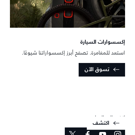
إكسسوارات السيارة
استعد للمغامرة. تصفح أبرز إكسسواراتنا شيوعًا.
تسوق الآن
عالم ديفيندر
اعرف المزيد حول كيفية تحقيق هذه الأيقونة المُعاد تصميمها
المستحيل.
انضم إلى الحوار
اكتشف