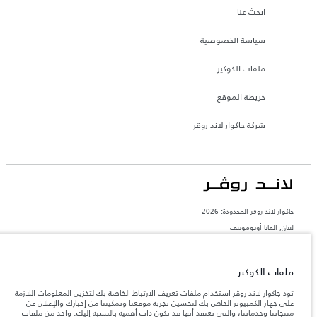
ابحث عنا
سياسة الخصوصية
ملفات الكوكيز
خريطة الموقع
شركة جاكوار لاند روڤر
جاكوار لاند روڨر المحدودة: 2026
لبنان, المانا أوتوموتيف
تعكس الأوزان المذكورة مواصفات السيارة القياسية. سوف تؤثر الإكسسوارات وغيرها من
العناصر المثبتة بعد نقطة التصنيع في الحمولة. تأكد من عدم تجاوز الوزن الإجمالي للسيارة
والحد الأقصى لأحمال المحور عند تحميل السيارة بالإكسسوارات والركاب والسوائل والوقود
ملفات الكوكيز
والحمولة.
تود جاكوار لاند روڤر استخدام ملفات تعريف الارتباط الخاصة بك لتخزين المعلومات اللازمة
على جهاز الكمبيوتر الخاص بك لتحسين تجربة موقعنا وتمكيننا من إخبارك والإعلان عن
المعلومات والمواصفات والأسعار والألوان المذكورة على هذا الموقع قد تختلف من بلد إلى
منتجاتنا وخدماتنا، والتي نعتقد أنها قد تكون ذات أهمية بالنسبة إليك. واحد من ملفات
آخر، كما أنّها قد تتغير بدون إشعار مسبق. الرجاء التواصل مع وكيلنا المحلي للتأكد من توفّرها