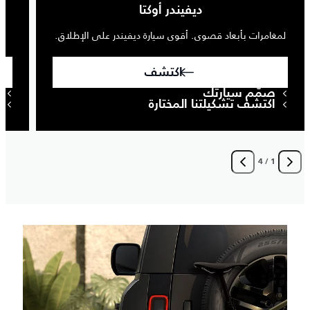
ديفيندر أوكتا
لمغامرات بأبعاد قصوى. أقوى سيارة ديفيندر على الإطلاق.
ا
اكتشف
صمّم سيارتك
اكتشف تشكيلتنا المختارة
4
/
1