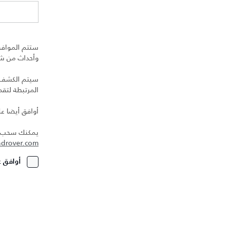
ستتم الموافق
وأحداث من شرك
سيتم الكشف عن
المرتبطة لتق
أوافق أيضا عل
يمكنك سحب مو
ndrover.com
أوافق ع