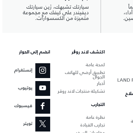
اً
سيارتك تشبهك، زَين سيارتك
داء،
ديفيندر على كيفك مع مجموعة
صين.
متميزة من الكسسوارات.
اكتشف لاند روڨر
انضم إلى الحوار
لمحة عامة
إنستغرام
تطبيق أرضي للهاتف
الجوال
أخبار
يوتيوب
تشكيلة منتجات لاند روڤر
لاح
التجارب
فيسبوك
نظرة عامة
ة
تجارب القيادة
تويتر
مغامرات السفر