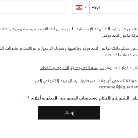
▼
ة من خلال إرسالك لهذه الإستمارة على تلقي اتصالات تسويقية وعروض خاصة 
ة جاكوار لاند روڤر.
 معلوماتك لجاكوار لاند روڤر وبائعيها وشركاء الإمتياز والوكالات والشركات التا
ديم خدمات لصالحك.
ى جاكوار لاند روڤر
سياسة الخصوصية
الشروط والأحكام
افقتك في أي وقت عن طريق إرسال بريد إلكتروني إلى:
crcmena@jaguarla
لى الشروط والأحكام وسياسات الخصوصية المذكورة أعلاه.
*