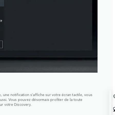
, une notification s’affiche sur votre écran tactile, vous
réussi. Vous pouvez désormais profiter de la toute
ur votre Discovery.