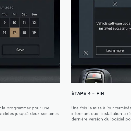
ÉTAPE 4 - FIN
vez la programmer pour une
Une fois la mise à jour terminée
lanifiées jusqu’à deux semaines
informant que l’installation a 
dernière version du logiciel po