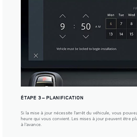
ÉTAPE 3 – PLANIFICATION
Si la mise à jour nécessite l’arrêt du véhicule, vous pou
heure qui vous convient. Les mises à jour peuvent être p
à l’avance.