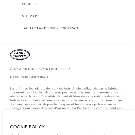
COOKIES
SITEMAP
JAGUAR LAND ROVER CORPORATE
© JAGUAR LAND ROVER LIMITED 2026.
Liban, Mana Automotovie
Les chiff res fournis proviennent de tests officiels effectués par le fabricant
conformément å la législation européenne en vigueur. La consommation
réelle de carburant d'un véhicule peut différer de celle obtenue dans ces
tests et ces chiffres sont fournis å des fins de comparaison uniquement. Les
données, les caractéristiques techniques et les couleurs publiées sur le
configurateur peuvent varier d'un marché à l'autre et ne comprennent pas
de prix. Veuillez consulter votre concessionnaire pour des informations sur
la disponibilité et les prix.
Les poids indiqués correspondent à des spécifications de véhicule standard.
COOKIE POLICY
Les accessoires et autres éléments montés après le point de fabrication
affecteront la charge utile. Assurez-vous que le poids total en charge du