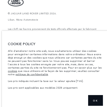
© JAGUAR LAND ROVER LIMITED 2026.
Liban, Mana Automotovie
Les chiff res fournis proviennent de tests officiels effectués par le fabricant
conformément å la législation européenne en vigueur. La consommation
réelle de carburant d'un véhicule peut différer de celle obtenue dans ces
tests et ces chiffres sont fournis å des fins de comparaison uniquement. Les
données, les caractéristiques techniques et les couleurs publiées sur le
COOKIE POLICY
configurateur peuvent varier d'un marché à l'autre et ne comprennent pas
de prix. Veuillez consulter votre concessionnaire pour des informations sur
Afin d'améliorer notre site web, nous souhaiterions utiliser des cookies
la disponibilité et les prix.
pour enregistrer certaines informations dans votre ordinateur. Nous avons
Les poids indiqués correspondent à des spécifications de véhicule standard.
déjà envoyé un des cookies que nous utilisons car certaines parties du site
Les accessoires et autres éléments montés après le point de fabrication
ne peuvent pas fonctionner sans lui. Vous pouvez supprimer et barrer
affecteront la charge utile. Assurez-vous que le poids total en charge du
l'accès à tous les cookies envoyés par notre site, mais, dans ce cas,
véhicule, les charges maximales par essieu et la charge utile ne sont pas
certaines parties du site ne fonctionneront pas. Pour en savoir plus sur les
dépassés lorsque vous chargez des accessoires, des occupants, des liquides
cookies
que nous utilisons et la façon de les supprimer, veuillez consulter
et des carburants.
notre
politique de confidentialité
.
Remarque importante sur les images et les spécifications.
La pénurie
Les prix indiqués incluent la taxe sur la valeur ajoutée (TVA).
mondiale de semi-conducteurs affecte actuellement les spécifications de
construction des véhicules, la disponibilité des options et les délais de
Les prix sont applicables aux modèles 2026 uniquement.
construction. Cette situation s’avère très fluctuante, et par conséquent, les
images utilisées actuellement sur le site Web peuvent ne pas refléter
entièrement les spécifications actuelles en ce qui concerne les
caractéristiques, les options, les finitions et les combinaisons de couleurs.
Veuillez consulter votre concessionnaire pour avoir confirmation des
OK
restrictions actuelles et faire un choix éclairé