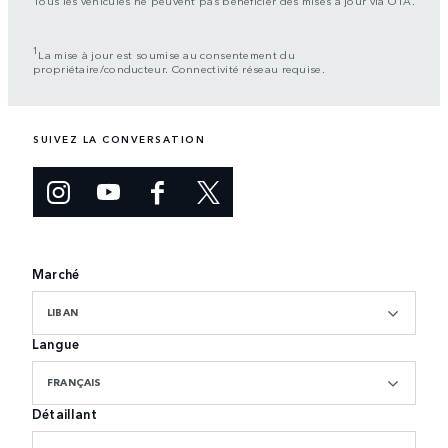
Tous les véhicules ne peuvent pas bénéficier des mises à jour via OTA.
1
La mise à jour est soumise au consentement du
propriétaire/conducteur. Connectivité réseau requise.
SUIVEZ LA CONVERSATION
Marché
LIBAN
Langue
FRANÇAIS
Détaillant