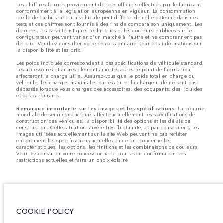
Les chiff res fournis proviennent de tests officiels effectués par le fabricant
conformément å la législation européenne en vigueur. La consommation
réelle de carburant d'un véhicule peut différer de celle obtenue dans ces
tests et ces chiffres sont fournis å des fins de comparaison uniquement. Les
données, les caractéristiques techniques et les couleurs publiées sur le
configurateur peuvent varier d'un marché à l'autre et ne comprennent pas
de prix. Veuillez consulter votre concessionnaire pour des informations sur
la disponibilité et les prix.
Les poids indiqués correspondent à des spécifications de véhicule standard.
Les accessoires et autres éléments montés après le point de fabrication
affecteront la charge utile. Assurez-vous que le poids total en charge du
véhicule, les charges maximales par essieu et la charge utile ne sont pas
dépassés lorsque vous chargez des accessoires, des occupants, des liquides
et des carburants.
Remarque importante sur les images et les spécifications.
La pénurie
mondiale de semi-conducteurs affecte actuellement les spécifications de
construction des véhicules, la disponibilité des options et les délais de
construction. Cette situation s’avère très fluctuante, et par conséquent, les
images utilisées actuellement sur le site Web peuvent ne pas refléter
entièrement les spécifications actuelles en ce qui concerne les
caractéristiques, les options, les finitions et les combinaisons de couleurs.
Veuillez consulter votre concessionnaire pour avoir confirmation des
restrictions actuelles et faire un choix éclairé
COOKIE POLICY