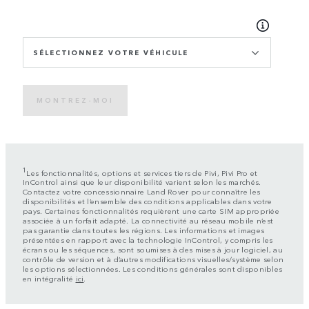
SÉLECTIONNEZ VOTRE VÉHICULE
MONTREZ-MOI
1
Les fonctionnalités, options et services tiers de Pivi, Pivi Pro et
InControl ainsi que leur disponibilité varient selon les marchés.
Contactez votre concessionnaire Land Rover pour connaître les
disponibilités et l’ensemble des conditions applicables dans votre
pays. Certaines fonctionnalités requièrent une carte SIM appropriée
associée à un forfait adapté. La connectivité au réseau mobile n’est
pas garantie dans toutes les régions. Les informations et images
présentées en rapport avec la technologie InControl, y compris les
écrans ou les séquences, sont soumises à des mises à jour logiciel, au
contrôle de version et à d’autres modifications visuelles/système selon
les options sélectionnées. Les conditions générales sont disponibles
en intégralité
ici
.