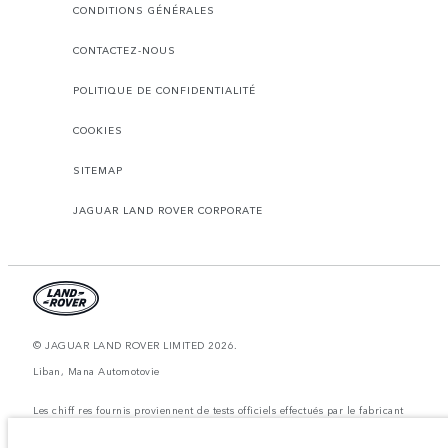
CONDITIONS GÉNÉRALES
CONTACTEZ-NOUS
POLITIQUE DE CONFIDENTIALITÉ
COOKIES
SITEMAP
JAGUAR LAND ROVER CORPORATE
© JAGUAR LAND ROVER LIMITED 2026.
Liban, Mana Automotovie
Les chiff res fournis proviennent de tests officiels effectués par le fabricant
conformément å la législation européenne en vigueur. La consommation
réelle de carburant d'un véhicule peut différer de celle obtenue dans ces