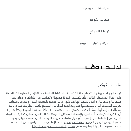
سياسة الخصوصية
ملفات الكوكيز
خريطة الموقع
شركة جاكوار لاند روڤر
جاكوار لاند روڨر المحدودة: 2026
ملفات الكوكيز
لبنان, المانا أوتوموتيف
تود جاكوار لاند روڤر استخدام ملفات تعريف الارتباط الخاصة بك لتخزين المعلومات اللازمة
تعكس الأوزان المذكورة مواصفات السيارة القياسية. سوف تؤثر الإكسسوارات وغيرها من
العناصر المثبتة بعد نقطة التصنيع في الحمولة. تأكد من عدم تجاوز الوزن الإجمالي للسيارة
على جهاز الكمبيوتر الخاص بك لتحسين تجربة موقعنا وتمكيننا من إخبارك والإعلان عن
والحد الأقصى لأحمال المحور عند تحميل السيارة بالإكسسوارات والركاب والسوائل والوقود
منتجاتنا وخدماتنا، والتي نعتقد أنها قد تكون ذات أهمية بالنسبة إليك. واحد من ملفات
والحمولة.
تعريف الارتباط التي نستخدمها ضرورية لعدة أجزاء من الموقع للعمل بطريقة جيدة، وقد
تم بالفعل إرسالها. يمكنك حذف جميع ملفات تعريف الارتباط من هذا الموقع وحظرها، إلا
أن بعض المكونات الأساسية بالنسبة لاشتغال الموقع قد لا تعمل بشكل صحيح. لمعرفة
المزيد عن إعلاناتنا عبر الإنترنت أو حول ملفات تعريف الارتباط التي نستخدمها وكيفية
المعلومات والمواصفات والأسعار والألوان المذكورة على هذا الموقع قد تختلف من بلد إلى
حذفها، يرجى الرجوع إلى
سياسة الخصوصية
. عند الإغلاق، فإنك توافق على استخدام
آخر، كما أنّها قد تتغير بدون إشعار مسبق. الرجاء التواصل مع وكيلنا المحلي للتأكد من توفّرها
والتحقق من الأسعار.
ملفات تعريف الارتباط بما يتماشى
مع سياسة ملفات تعريف الارتباط
.