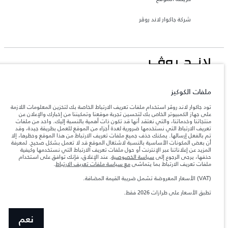
شركة جاكوار لاند روڤر
جاكوار لاند روڨر المحدودة: 2026
ملفات الكوكيز
لبنان, المانا أوتوموتيف
تعكس الأوزان المذكورة مواصفات السيارة القياسية. سوف تؤثر الإكسسوارات وغيرها من
تود جاكوار لاند روڤر استخدام ملفات تعريف الارتباط الخاصة بك لتخزين المعلومات اللازمة
العناصر المثبتة بعد نقطة التصنيع في الحمولة. تأكد من عدم تجاوز الوزن الإجمالي للسيارة
على جهاز الكمبيوتر الخاص بك لتحسين تجربة موقعنا وتمكيننا من إخبارك والإعلان عن
والحد الأقصى لأحمال المحور عند تحميل السيارة بالإكسسوارات والركاب والسوائل والوقود
منتجاتنا وخدماتنا، والتي نعتقد أنها قد تكون ذات أهمية بالنسبة إليك. واحد من ملفات
والحمولة.
تعريف الارتباط التي نستخدمها ضرورية لعدة أجزاء من الموقع للعمل بطريقة جيدة، وقد
تم بالفعل إرسالها. يمكنك حذف جميع ملفات تعريف الارتباط من هذا الموقع وحظرها، إلا
أن بعض المكونات الأساسية بالنسبة لاشتغال الموقع قد لا تعمل بشكل صحيح. لمعرفة
المزيد عن إعلاناتنا عبر الإنترنت أو حول ملفات تعريف الارتباط التي نستخدمها وكيفية
المعلومات والمواصفات والأسعار والألوان المذكورة على هذا الموقع قد تختلف من بلد إلى
آخر، كما أنّها قد تتغير بدون إشعار مسبق. الرجاء التواصل مع وكيلنا المحلي للتأكد من توفّرها
حذفها، يرجى الرجوع إلى
سياسة الخصوصية
. عند الإغلاق، فإنك توافق على استخدام
والتحقق من الأسعار.
ملفات تعريف الارتباط بما يتماشى
مع سياسة ملفات تعريف الارتباط
.
إن النقص العالمي في أشباه الموصلات يؤثر حاليًا
ملاحظة مهمة حول الصور والمواصفات.
(VAT) الأسعار المعروضة تشمل ضريبة القيمة المضافة.
في مواصفات تصميم السيارات وتوفر الخيارات وتوقيتات التصاميم. هذا ظرف ديناميكي
للغاية، ونتيجة لذلك، قد لا تمثّل الصور المستخدَمة ضمن موقع الويب حاليًا المواصفات الحالية
تطبق الأسعار على طرازات 2026 فقط.‎
بالكامل بالنسبة إلى الميزات والخيارات والحلية ومجموعات الألوان. يرجى استشارة وكيلك الذي
سيتمكّن من تأكيد أي تقييدات حالية معك للسماح لك باتخاذ قرار مدروس
الأرقام المقدمة هي نتيجة لاختبارات المصنع الرسمية وفقاً لتشريعات الاتحاد الأوروبي. قد
نعم
يتباين استهلك الوقود الفعلي للمركبة عن ذلك المتحقق في تلك الاختبارات كما أن هذه
الأرقام بغرض المقارنة فحسب.