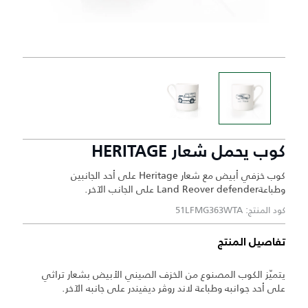
كوب يحمل شعار HERITAGE
كوب خزفي أبيض مع شعار Heritage على أحد الجانبين
وطباعةLand Reover defender على الجانب الآخر.
كود المنتج: 51LFMG363WTA
تفاصيل المنتج
يتميّز الكوب المصنوع من الخزف الصيني الأبيض بشعار تراثي
على أحد جوانبه وطباعة لاند روڤر ديفيندر على جانبه الآخر.