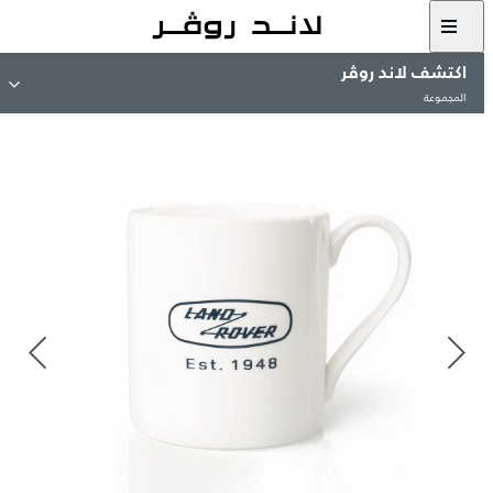
اكتشف لاند روڤر
المجموعة