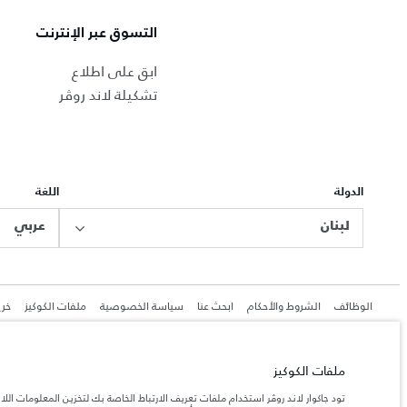
التسوق عبر الإنترنت
ابق على اطلاع
تشكيلة لاند روڤر
الدولة
اللغة
لبنان
عربي
الوظائف
الشروط والأحكام
ابحث عنا
سياسة الخصوصية
ملفات الكوكيز
خري
ملفات الكوكيز
جاكوار لاند روڨر المحدودة: 2026
تود جاكوار لاند روڤر استخدام ملفات تعريف الارتباط الخاصة بك لتخزين المعلومات الل