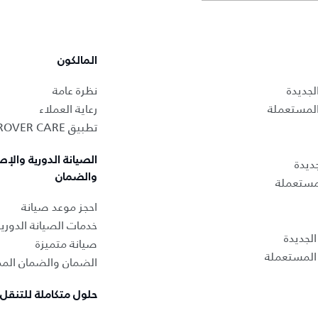
المالكون
لجديدة
نظرة عامة
المستعملة
رعاية العملاء
تطبيق LAND ROVER CARE
الصيانة الدورية والإص
ديدة
والضمان
لمستعملة
احجز موعد صيانة
خدمات الصيانة الدوري
لجديدة
صيانة متميزة
المستعملة
الضمان والضمان المم
حلول متكاملة للتنقل