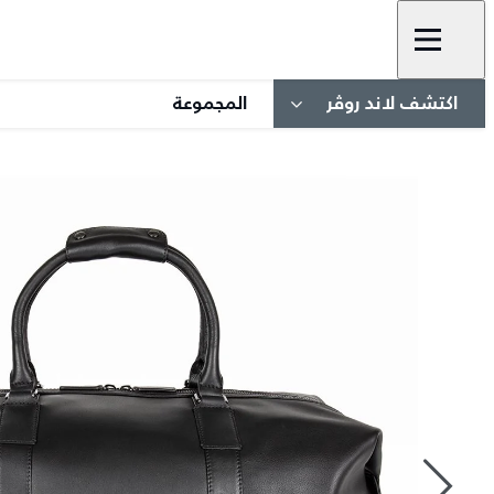
اكتشف لاند روڤر
المجموعة