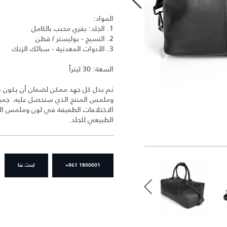
المواد:
1. الجلد: بقري محبب بالكامل
2. النسيج - بوليستر / قطن
3. الأدوات المعدنية - سبائك الزنك
السعة: 30 ليتراً
تم بذل كل جهد ممكن لضمان أن يكون ص
وملمس المنتج الذي ستحصل عليه. جميع 
الاختلافات الطفيفة في لون وملمس الجل
الطبيعي للجلد.
+961 1800001
ابحث عنا