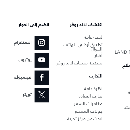
اكتشف لاند روڨر
انضم إلى الحوار
لمحة عامة
إنستغرام
تطبيق أرضي للهاتف
الجوال
أخبار
يوتيوب
تشكيلة منتجات لاند روڤر
لاح
التجارب
فيسبوك
نظرة عامة
ة
تجارب القيادة
تويتر
مغامرات السفر
تد
جولات المصنع
ابحث عن مركز تجربة