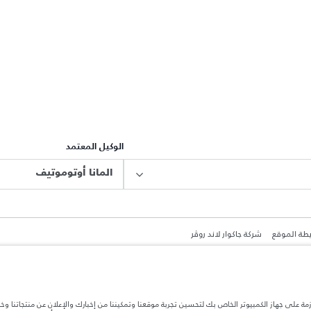
الوكيل المعتمد
المانا أوتوموتيف
طة الموقع
شركة جاكوار لاند روڤر
ازمة على جهاز الكمبيوتر الخاص بك لتحسين تجربة موقعنا وتمكيننا من إخبارك والإعلان عن منتجاتنا وخ