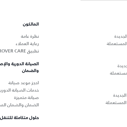
المالكون
لجديدة
نظرة عامة
المستعملة
رعاية العملاء
تطبيق LAND ROVER CARE
الصيانة الدورية والإص
ديدة
والضمان
لمستعملة
احجز موعد صيانة
خدمات الصيانة الدوري
لجديدة
صيانة متميزة
المستعملة
الضمان والضمان المم
حلول متكاملة للتنقل