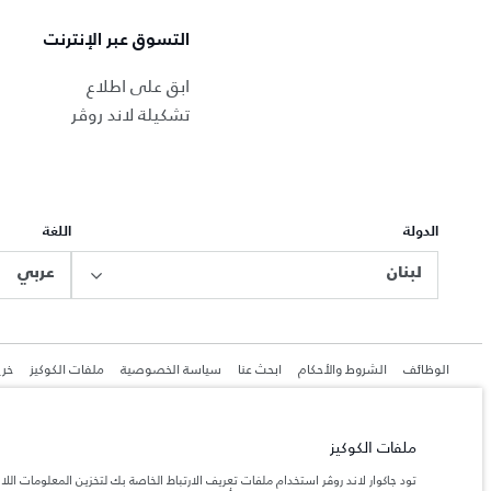
التسوق عبر الإنترنت
ابق على اطلاع
تشكيلة لاند روڤر
الدولة
اللغة
لبنان
عربي
الوظائف
الشروط والأحكام
ابحث عنا
سياسة الخصوصية
ملفات الكوكيز
خري
ملفات الكوكيز
جاكوار لاند روڨر المحدودة: 2026
تود جاكوار لاند روڤر استخدام ملفات تعريف الارتباط الخاصة بك لتخزين المعلومات الل