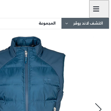
اكتشف لاند روڤر
المجموعة