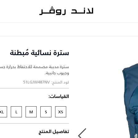
سترة نسائية مُبطنة
سترة مدببة مصممة للاحتفاظ بحرارة جسمك
وجيوب جانبية.
كود المنتج: 51LGJW487NV
القياسات:
XL
L
M
S
XS
تفاصيل المنتج