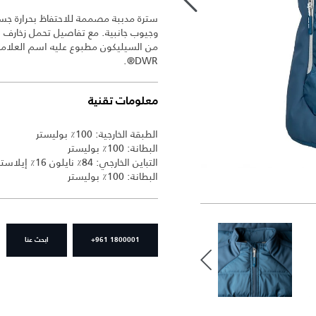
سترة مدببة مصممة للاحتفاظ بحرارة جسمك
وجيوب جانبية. مع تفاصيل تحمل زخارف 
DWR®.
معلومات تقنية
الطبقة الخارجية: 100٪ بوليستر
البطانة: 100٪ بوليستر
التباين الخارجي: 84٪ نايلون 16٪ إيلاستين
البطانة: 100٪ بوليستر
+961 1800001
ابحث عنا