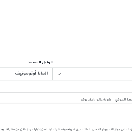
الوكيل المعتمد
المانا أوتوموتيف
طة الموقع
شركة جاكوار لاند روڤر
ازمة على جهاز الكمبيوتر الخاص بك لتحسين تجربة موقعنا وتمكيننا من إخبارك والإعلان عن منتجاتنا وخ