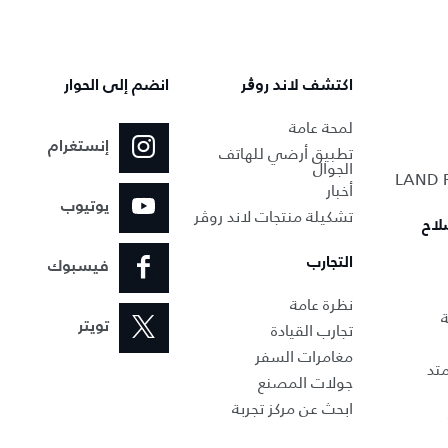
اكتشف لاند روڨر
انضم إلى الحوار
لمحة عامة
إنستغرام
تطبيق أرضي للهاتف
الجوال
أخبار
يوتيوب
تشكيلة منتجات لاند روڤر
لاح
التجارب
فيسبوك
نظرة عامة
ة
تجارب القيادة
تويتر
مغامرات السفر
تد
جولات المصنع
ابحث عن مركز تجربة