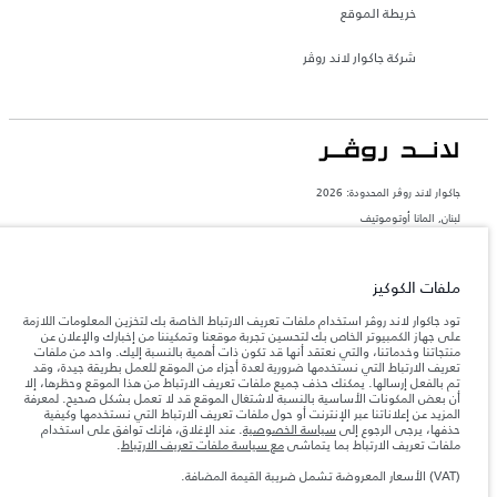
خريطة الموقع
شركة جاكوار لاند روڤر
جاكوار لاند روڨر المحدودة: 2026
لبنان, المانا أوتوموتيف
تعكس الأوزان المذكورة مواصفات السيارة القياسية. سوف تؤثر الإكسسوارات وغيرها من
العناصر المثبتة بعد نقطة التصنيع في الحمولة. تأكد من عدم تجاوز الوزن الإجمالي للسيارة
والحد الأقصى لأحمال المحور عند تحميل السيارة بالإكسسوارات والركاب والسوائل والوقود
ملفات الكوكيز
والحمولة.
تود جاكوار لاند روڤر استخدام ملفات تعريف الارتباط الخاصة بك لتخزين المعلومات اللازمة
على جهاز الكمبيوتر الخاص بك لتحسين تجربة موقعنا وتمكيننا من إخبارك والإعلان عن
المعلومات والمواصفات والأسعار والألوان المذكورة على هذا الموقع قد تختلف من بلد إلى
منتجاتنا وخدماتنا، والتي نعتقد أنها قد تكون ذات أهمية بالنسبة إليك. واحد من ملفات
آخر، كما أنّها قد تتغير بدون إشعار مسبق. الرجاء التواصل مع وكيلنا المحلي للتأكد من توفّرها
تعريف الارتباط التي نستخدمها ضرورية لعدة أجزاء من الموقع للعمل بطريقة جيدة، وقد
والتحقق من الأسعار.
تم بالفعل إرسالها. يمكنك حذف جميع ملفات تعريف الارتباط من هذا الموقع وحظرها، إلا
إن النقص العالمي في أشباه الموصلات يؤثر حاليًا
أن بعض المكونات الأساسية بالنسبة لاشتغال الموقع قد لا تعمل بشكل صحيح. لمعرفة
ملاحظة مهمة حول الصور والمواصفات.
في مواصفات تصميم السيارات وتوفر الخيارات وتوقيتات التصاميم. هذا ظرف ديناميكي
المزيد عن إعلاناتنا عبر الإنترنت أو حول ملفات تعريف الارتباط التي نستخدمها وكيفية
للغاية، ونتيجة لذلك، قد لا تمثّل الصور المستخدَمة ضمن موقع الويب حاليًا المواصفات الحالية
حذفها، يرجى الرجوع إلى
سياسة الخصوصية
. عند الإغلاق، فإنك توافق على استخدام
بالكامل بالنسبة إلى الميزات والخيارات والحلية ومجموعات الألوان. يرجى استشارة وكيلك الذي
ملفات تعريف الارتباط بما يتماشى
مع سياسة ملفات تعريف الارتباط
.
سيتمكّن من تأكيد أي تقييدات حالية معك للسماح لك باتخاذ قرار مدروس
(VAT) الأسعار المعروضة تشمل ضريبة القيمة المضافة.
الأرقام المقدمة هي نتيجة لاختبارات المصنع الرسمية وفقاً لتشريعات الاتحاد الأوروبي. قد
يتباين استهلك الوقود الفعلي للمركبة عن ذلك المتحقق في تلك الاختبارات كما أن هذه