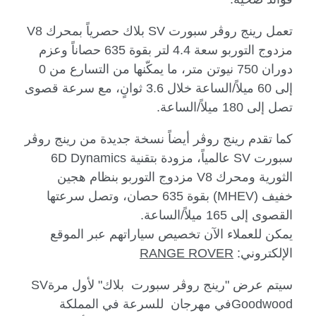
تعمل رينج روڤر سبورت
SV
بلاك حصرياً بمحرك
V8
مزدوج التوربو سعة 4.4 لتر بقوة 635 حصاناً وعزم
دوران 750 نيوتن متر، ما يمكّنها من التسارع من 0
إلى 60 ميلاً/الساعة خلال 3.6 ثوانٍ، مع سرعة قصوى
تصل إلى 180 ميلاً/الساعة.
كما تقدم رينج روڤر أيضاً نسخة جديدة من رينج روڤر
سبورت
SV
عالمياً، مزودة بتقنية
6D Dynamics
الثورية ومحرك
V8
مزدوج التوربو بنظام هجين
خفيف (
MHEV
) بقوة 635 حصان، وتصل سرعتها
القصوى إلى 165 ميلاً/الساعة.
يمكن للعملاء الآن تخصيص سياراتهم عبر الموقع
الإلكتروني:
RANGE ROVER
سيتم عرض "رينج روڤر سبورت
بلاك" لأول مرة
SV
Goodwood
في مهرجان
للسرعة في المملكة