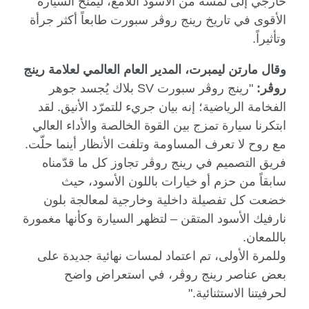
خارجي إلى لمسة من الأسود اللامع، ليمنح السيارة
الأقوى في تاريخ رينج روڤر سبورت طابعاً أكثر جرأة
وتأثيراً.
وقال مارتن ليمبرت، المدير العام العالمي لعلامة رينج
روڤر:
"رينج روڤر سبورت
SV
بلاك يُجسد جوهر
الفخامة الرياضية؛ إنه بيان جريء للتمرّد الأنيق. لقد
ابتكرنا سيارة تمزج بين القوة الخالصة والأداء العالي
مع روح لا تعرف المساومة وتلفت الأنظار أينما حلّت.
فريق التصميم في رينج روڤر تجاوز كل ما قدّمناه
سابقاً من حزم أو خيارات باللون الأسود، حيث
خضعت كل تفصيلة داخلية وخارجية لمعالجة بلون
نارفيك الأسود المتقن – لتظهر السيارة وكأنها مغمورة
باللمعان.
وللمرة الأولى، تم اعتماد لمسات نهائية جديدة على
بعض عناصر رينج روڤر، في استعراض واضح
لحرفيتنا الاستثنائية."