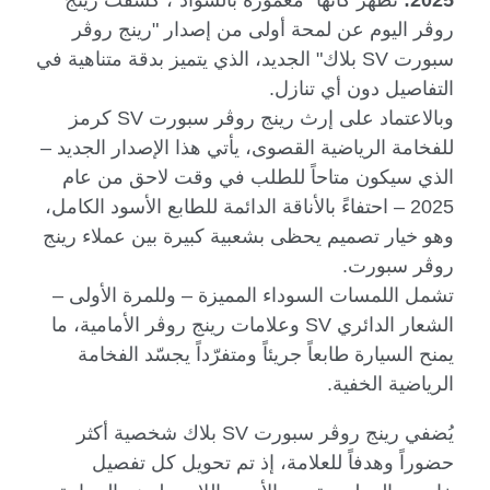
روڤر اليوم عن لمحة أولى من إصدار "رينج روڤر
سبورت
SV
بلاك" الجديد، الذي يتميز بدقة متناهية في
التفاصيل دون أي تنازل.
وبالاعتماد على إرث رينج روڤر سبورت
SV
كرمز
للفخامة الرياضية القصوى، يأتي هذا الإصدار الجديد –
الذي سيكون متاحاً للطلب في وقت لاحق من عام
2025 – احتفاءً بالأناقة الدائمة للطابع الأسود الكامل،
وهو خيار تصميم يحظى بشعبية كبيرة بين عملاء رينج
روڤر سبورت.
تشمل اللمسات السوداء المميزة – وللمرة الأولى –
الشعار الدائري
SV
وعلامات رينج روڤر الأمامية، ما
يمنح السيارة طابعاً جريئاً ومتفرّداً يجسّد الفخامة
الرياضية الخفية.
يُضفي رينج روڤر سبورت
SV
بلاك شخصية أكثر
حضوراً وهدفاً للعلامة، إذ تم تحويل كل تفصيل