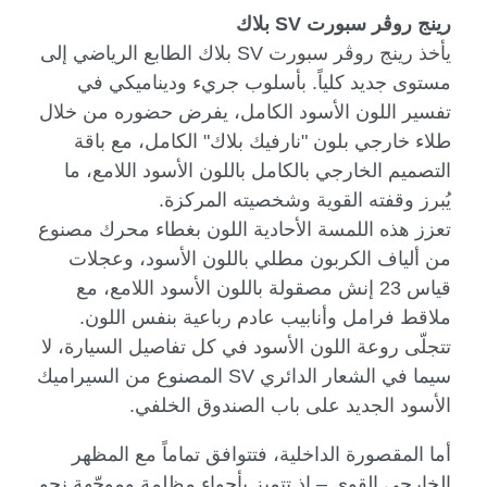
رينج روڤر سبورت
SV
بلاك
يأخذ رينج روڤر سبورت
SV
بلاك الطابع الرياضي إلى
مستوى جديد كلياً. بأسلوب جريء وديناميكي في
تفسير اللون الأسود الكامل، يفرض حضوره من خلال
طلاء خارجي بلون "نارفيك بلاك" الكامل، مع باقة
التصميم الخارجي بالكامل باللون الأسود اللامع، ما
يُبرز وقفته القوية وشخصيته المركزة.
تعزز هذه اللمسة الأحادية اللون بغطاء محرك مصنوع
من ألياف الكربون مطلي باللون الأسود، وعجلات
قياس 23 إنش مصقولة باللون الأسود اللامع، مع
ملاقط فرامل وأنابيب عادم رباعية بنفس اللون.
تتجلّى روعة اللون الأسود في كل تفاصيل السيارة، لا
سيما في الشعار الدائري
SV
المصنوع من السيراميك
الأسود الجديد على باب الصندوق الخلفي.
أما المقصورة الداخلية، فتتوافق تماماً مع المظهر
الخارجي القوي – إذ تتميز بأجواء مظلمة وموجّهة نحو