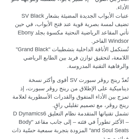
الأداء.
عتبات الأبواب الجديدة المضيئة بشعار
SV Black
تضيف لمسة بصرية قوية عند فتح الأبواب، في حين
تأتي المقاعد الرياضية النحتية مكسوة بجلد
Ebony
Windsor
الفاخر.
تُستكمل الأناقة الداخلية بتشطيبات "
Grand Black
"
اللامعة، لتحقيق توازن فريد بين الطابع الرياضي
والرفاهية التقنية المدروسة.
تُعدّ رينج روڤر سبورت
SV
أقوى وأكثر نسخة
ديناميكية على الإطلاق من رينج روڤر سبورت، إذ
تمزج بين الأداء المتفوق والقدرات الأسطورية لعلامة
رينج روڤر، مع تصميم تقليلي راقٍ.
تشمل تقنياتها المتقدمة نظام التعليق 6
D Dynamics
– الأكثر تطوراً في فئته – إلى جانب مقاعد "
Body
and Soul Seats
" المزودة بتجربة سمعية حسّية ذات
فوائد صحية.