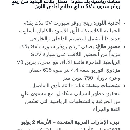
فخامة رياضية بلا حدود: إصدار بلاك الجديد من رينج
روڤر سبورت SV يتألق بطابع أحادي اللون
أحادية اللون:
رينج روڤر سبورت
SV
بلاك يقدّم
الجمالية الكلاسيكية للّون الأسود بالكامل بأسلوب
جديد كلياً يشمل التصميم الداخلي والخارجي
حضور طاغٍ:
يضفي "رينج روڤر سبورت
SV
بلاك"
مزيداً من الحضور اللافت على سيارة
SUV
الرياضية الفاخرة فائقة الأداء، مع محرك بنزين
V8
مزدوج التوربو سعة 4.4 لتر بقوة 635 حصان
وعزم دوران 750 نيوتن متر
تشطيبات متقنة:
عناية فائقة بأدق التفاصيل
لتحقيق مظهر انسيابي متكامل، مع مستوى عالٍ
من الحرفية والتشطيبات الرياضية التي تعكس
الثقة والجرأة
دبي، الإمارات العربية المتحدة – الأربعاء 2 يوليو
2025:
تظهر كأنها "مغمورة بالسواد"، كشفت رينج