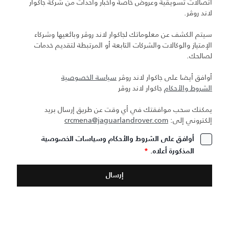
اتصالات تسويقية وعروض خاصة وأخبار وأحداث من شركة جاكوار
لاند روڤر.
سيتم الكشف عن معلوماتك لجاكوار لاند روڤر وبائعيها وشركاء
الإمتياز والوكالات والشركات التابعة أو المرتبطة لتقديم خدمات
لصالحك.
أوافق أيضا على جاكوار لاند روڤر
سياسة الخصوصية
الشروط والأحكام
جاكوار لاند روڤر
يمكنك سحب موافقتك في أي وقت عن طريق إرسال بريد
إلكتروني إلى:
crcmena@jaguarlandrover.com
أوافق على الشروط والأحكام وسياسات الخصوصية
المذكورة أعلاه.
*