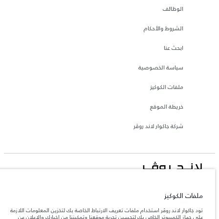
الوظائف
الشروط والأحكام
ابحث عنا
سياسة الخصوصية
ملفات الكوكيز
خريطة الموقع
شركة جاكوار لاند روڤر
جاكوار لاند روڨر المحدودة: 2026
ملفات الكوكيز
لبنان, المانا أوتوموتيف
تود جاكوار لاند روڤر استخدام ملفات تعريف الارتباط الخاصة بك لتخزين المعلومات اللازمة
تعكس الأوزان المذكورة مواصفات السيارة القياسية. سوف تؤثر الإكسسوارات وغيرها من
العناصر المثبتة بعد نقطة التصنيع في الحمولة. تأكد من عدم تجاوز الوزن الإجمالي للسيارة
على جهاز الكمبيوتر الخاص بك لتحسين تجربة موقعنا وتمكيننا من إخبارك والإعلان عن