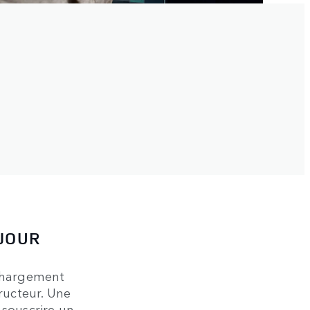
 JOUR
échargement
ructeur. Une
 souscrire un