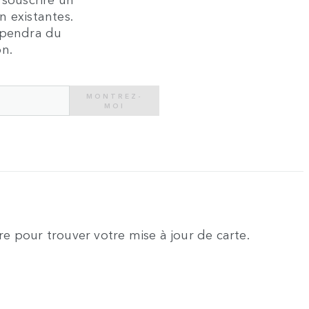
n existantes.
épendra du
on.
MONTREZ-
MOI
e pour trouver votre mise à jour de carte.